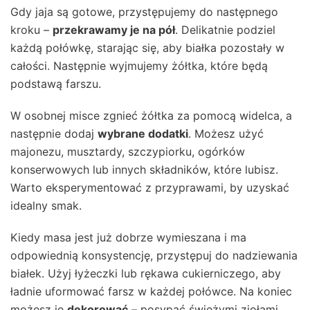
Gdy jaja są gotowe, przystępujemy do następnego
kroku –
przekrawamy je na pół
. Delikatnie podziel
każdą połówkę, starając się, aby białka pozostały w
całości. Następnie wyjmujemy żółtka, które będą
podstawą farszu.
W osobnej misce zgnieć żółtka za pomocą widelca, a
następnie dodaj
wybrane dodatki
. Możesz użyć
majonezu, musztardy, szczypiorku, ogórków
konserwowych lub innych składników, które lubisz.
Warto eksperymentować z przyprawami, by uzyskać
idealny smak.
Kiedy masa jest już dobrze wymieszana i ma
odpowiednią konsystencję, przystępuj do nadziewania
białek. Użyj łyżeczki lub rękawa cukierniczego, aby
ładnie uformować farsz w każdej połówce. Na koniec
możesz je
dekorować
– posypać świeżymi ziołami,