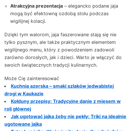
Atrakcyjna prezentacja
– elegancko podane jaja
mogą być efektowną ozdobą stołu podczas
wigilijnej kolacji.
Dzięki tym walorom, jaja faszerowane stają się nie
tylko pysznym, ale także praktycznym elementem
wigilijnego menu, który z powodzeniem zadowoli
zarówno dorosłych, jak i dzieci. Warto je włączyć do
swoich świątecznych tradycji kulinarnych.
Może Cię zainteresować
Kuchnia azerska – smaki szlaków jedwabistej
drogi w Kaukazie
Kołduny przepisy: Tradycyjne danie z mięsem w
roli głównej
Jak ugotować jajka żeby nie pękły: Triki na idealnie
ugotowane jajka