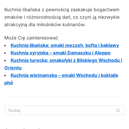
Kuchnia libańska z pewnością zaskakuje bogactwem
smaków i różnorodnością dań, co czyni ją niezwykle
atrakcyjną dla miłośników kulinariów.
Może Cię zainteresować
Kuchnia libańska: smaki mezzeh, kofta i baklawy
Kuchnia syryjska – smaki Damaszku i Aleppo
Kuchnia turecka: smakołyki z Bliskiego Wschodu i
Orientu
Kuchnia wietnamska – smaki Wschodu i koktajle
phở