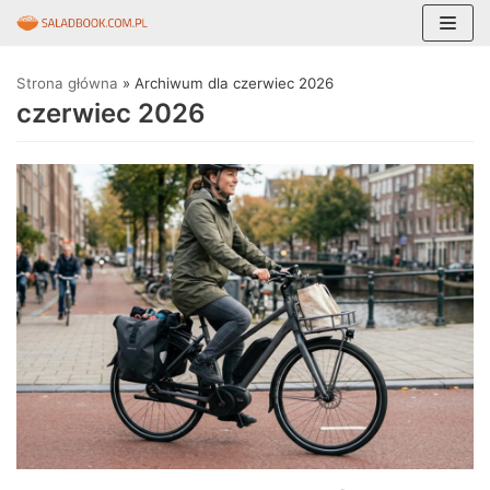
Skocz
Strona główna
»
Archiwum dla czerwiec 2026
do
czerwiec 2026
treści