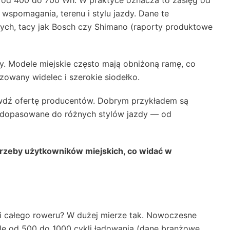
od 400 do 700 Wh. W praktyce oznacza to zasięg od
wspomagania, terenu i stylu jazdy. Dane te
ch, tacy jak Bosch czy Shimano (raporty produktowe
y. Modele miejskie często mają obniżoną ramę, co
owany widelec i szerokie siodełko.
awdź ofertę producentów. Dobrym przykładem są
e dopasowane do różnych stylów jazdy — od
trzeby użytkowników miejskich, co widać w
i całego roweru? W dużej mierze tak. Nowoczesne
le od 500 do 1000 cykli ładowania (dane branżowe