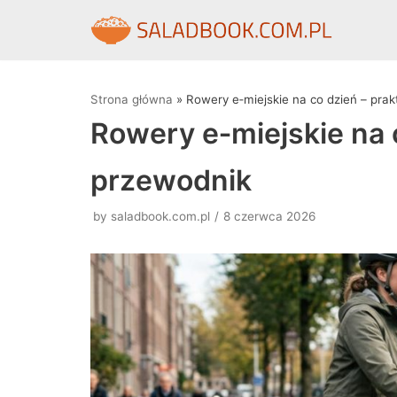
Skocz
do
treści
Strona główna
»
Rowery e‑miejskie na co dzień – pra
Rowery e‑miejskie na 
przewodnik
by
saladbook.com.pl
8 czerwca 2026