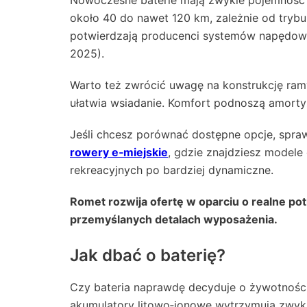
Nowoczesne baterie mają zwykle pojemność 
około 40 do nawet 120 km, zależnie od trybu 
potwierdzają producenci systemów napędowy
2025).
Warto też zwrócić uwagę na konstrukcję ram
ułatwia wsiadanie. Komfort podnoszą amortyz
Jeśli chcesz porównać dostępne opcje, spr
rowery e‑miejskie
, gdzie znajdziesz model
rekreacyjnych po bardziej dynamiczne.
Romet rozwija ofertę w oparciu o realne po
przemyślanych detalach wyposażenia.
Jak dbać o baterię?
Czy bateria naprawdę decyduje o żywotnośc
akumulatory litowo‑jonowe wytrzymują zwyk