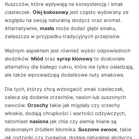
tłuszczów, które wpływają na konsystencję i smak
ciasteczek.
Olej kokosowy
jest często wybierany ze
względu na swoją naturalną słodycz oraz aromat.
Alternatywnie,
masło
może dodać głębi smaku,
zwłaszcza w przypadku tradycyjnych przepisów.
Ważnym aspektem jest również wybór odpowiednich
słodzików.
Miód
oraz
syrop klonowy
to doskonałe
alternativy dla białego cukru, które nie tylko osładzają,
ale także wprowadzają dodatkowe nuty smakowe.
Dla tych, którzy chcą wzbogacić smak ciasteczek,
zaleca się dodanie orzechów, nasion lub suszonych
owoców.
Orzechy
takie jak migdały czy orzechy
włoskie, dodają chrupkości i wartości odżywczych,
natomiast
nasiona
jak chia czy siemię lniane są
doskonałym źródłem błonnika.
Suszone owoce
, takie
jak rodzynki czy żurawina, dodają naturalnej słodyczy