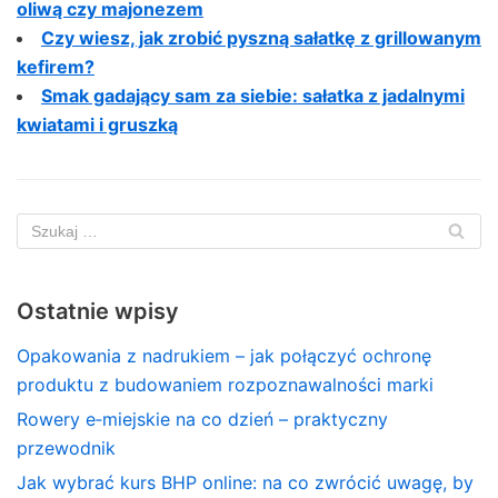
oliwą czy majonezem
Czy wiesz, jak zrobić pyszną sałatkę z grillowanym
kefirem?
Smak gadający sam za siebie: sałatka z jadalnymi
kwiatami i gruszką
Ostatnie wpisy
Opakowania z nadrukiem – jak połączyć ochronę
produktu z budowaniem rozpoznawalności marki
Rowery e‑miejskie na co dzień – praktyczny
przewodnik
Jak wybrać kurs BHP online: na co zwrócić uwagę, by