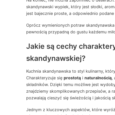
Na koniec, nie można zapomnieć o deserach
skandynawski wypiek, który jest słodki, arom
jest bajecznie proste, a odpowiednio podane
Oprócz wymienionych potraw skandynawska ku
pewnością przypadną do gustu każdemu miłoś
Jakie są cechy charakter
skandynawskiej?
Kuchnia skandynawska to styl kulinarny, któr
Charakteryzuje się
prostotą
i
naturalnością
,
składników. Dzięki temu możliwe jest wydob
znajdziemy skomplikowanych przepisów, a rac
pozwalają cieszyć się świeżością i jakością s
Jednym z kluczowych aspektów, które wyróż