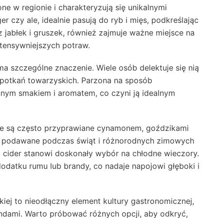
ne w regionie i charakteryzują się unikalnymi
r czy ale, idealnie pasują do ryb i mięs, podkreślając
 jabłek i gruszek, również zajmuje ważne miejsce na
intensywniejszych potraw.
 szczególne znaczenie. Wiele osób delektuje się nią
 spotkań towarzyskich. Parzona na sposób
cnym smakiem i aromatem, co czyni ją idealnym
tóre są często przyprawiane cynamonem, goździkami
ie podawane podczas świąt i różnorodnych zimowych
ed cider stanowi doskonały wybór na chłodne wieczory.
dodatku rumu lub brandy, co nadaje napojowi głęboki i
ej to nieodłączny element kultury gastronomicznej,
ndami. Warto próbować różnych opcji, aby odkryć,