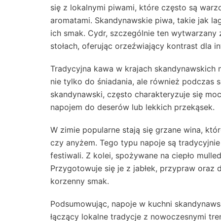
się z lokalnymi piwami, które często są warzo
aromatami. Skandynawskie piwa, takie jak lage
ich smak. Cydr, szczególnie ten wytwarzany z
stołach, oferując orzeźwiający kontrast dla 
Tradycyjna kawa w krajach skandynawskich ma
nie tylko do śniadania, ale również podczas
skandynawski, często charakteryzuje się mo
napojem do deserów lub lekkich przekąsek.
W zimie popularne stają się grzane wina, k
czy anyżem. Tego typu napoje są tradycyjn
festiwali. Z kolei, spożywane na ciepło mull
Przygotowuje się je z jabłek, przypraw oraz 
korzenny smak.
Podsumowując, napoje w kuchni skandynawski
łączący lokalne tradycje z nowoczesnymi tre