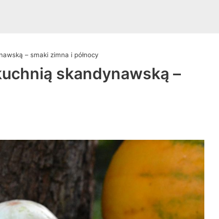
nawską – smaki zimna i północy
 kuchnią skandynawską –