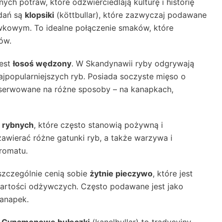
h potraw, które odzwierciedlają kulturę i historię
 dań są
klopsiki
(köttbullar), które zazwyczaj podawane
kowym. To idealne połączenie smaków, które
ów.
jest
łosoś wędzony
. W Skandynawii ryby odgrywają
najpopularniejszych ryb. Posiada soczyste mięso o
serwowane na różne sposoby – na kanapkach,
 rybnych
, które często stanowią pożywną i
awierać różne gatunki ryb, a także warzywa i
aromatu.
szczególnie cenią sobie
żytnie pieczywo
, które jest
artości odżywczych. Często podawane jest jako
kanapek.