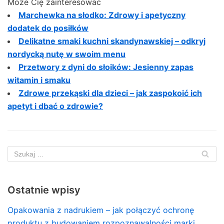
Może Cię zainteresować
Marchewka na słodko: Zdrowy i apetyczny
dodatek do posiłków
Delikatne smaki kuchni skandynawskiej – odkryj
nordycką nutę w swoim menu
Przetwory z dyni do słoików: Jesienny zapas
witamin i smaku
Zdrowe przekąski dla dzieci – jak zaspokoić ich
apetyt i dbać o zdrowie?
Ostatnie wpisy
Opakowania z nadrukiem – jak połączyć ochronę
produktu z budowaniem rozpoznawalności marki