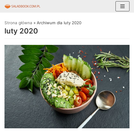
Skocz
Strona główna
»
Archiwum dla luty 2020
do
luty 2020
treści