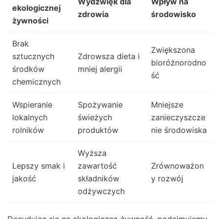
Wydźwięk dla
Wpływ na
ekologicznej
zdrowia
środowisko
żywności
Brak
Zwiększona
sztucznych
Zdrowsza dieta i
bioróżnorodno
środków
mniej alergii
ść
chemicznych
Wspieranie
Spożywanie
Mniejsze
lokalnych
świeżych
zanieczyszcze
rolników
produktów
nie środowiska
Wyższa
Lepszy smak i
zawartość
Zrównoważon
jakość
składników
y rozwój
odżywczych
Decydując się na ekologiczną żywność, podejmujemy