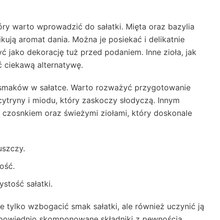
óry warto wprowadzić do sałatki. Mięta oraz bazylia
ikują aromat dania. Można je posiekać i delikatnie
 jako dekorację tuż przed podaniem. Inne zioła, jak
ć ciekawą alternatywę.
e smaków w sałatce. Warto rozważyć przygotowanie
 cytryny i miodu, który zaskoczy słodyczą. Innym
 czosnkiem oraz świeżymi ziołami, który doskonale
uszczy.
ość.
stość sałatki.
 tylko wzbogacić smak sałatki, ale również uczynić ją
 Odpowiednio skomponowane składniki z pewnością