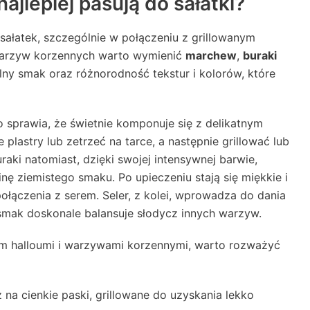
jlepiej pasują do sałatki?
ałatek, szczególnie w połączeniu z grillowanym
 warzyw korzennych warto wymienić
marchew
,
buraki
lny smak oraz różnorodność tekstur i kolorów, które
co sprawia, że świetnie komponuje się z delikatnym
plastry lub zetrzeć na tarce, a następnie grillować lub
raki natomiast, dzięki swojej intensywnej barwie,
nę ziemistego smaku. Po upieczeniu stają się miękkie i
ołączenia z serem. Seler, z kolei, wprowadza do dania
 smak doskonale balansuje słodycz innych warzyw.
em halloumi i warzywami korzennymi, warto rozważyć
na cienkie paski, grillowane do uzyskania lekko