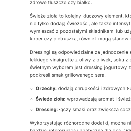
zdrowe tłuszcze czy białko.
Świeże zioła to kolejny kluczowy element, kt
nie tylko dodają świeżości, ale także intensyf
wymieszać z pozostałymi składnikami lub użyć
koper czy pietruszka, również mogą stanowi
Dressingi są odpowiedzialne za jednoczeni
lekkiego vinaigrette z oliwy z oliwek, soku z
świetnym wyborem jest dressing jogurtowy z
podkreśli smak grillowanego sera.
Orzechy:
dodają chrupkości i zdrowych tł
Świeże zioła:
wprowadzają aromat i śwież
Dressing:
łączy smaki oraz zwiększa soczy
Wykorzystując różnorodne dodatki, można nie
bardziej interesującą i apetyczną dla oka.