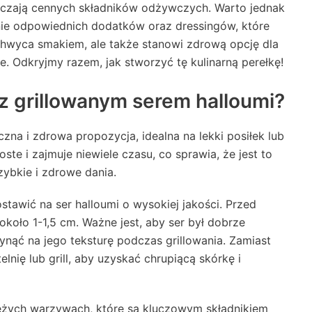
arczają cennych składników odżywczych. Warto jednak
nie odpowiednich dodatków oraz dressingów, które
achwyca smakiem, ale także stanowi zdrową opcję dla
. Odkryjmy razem, jak stworzyć tę kulinarną perełkę!
z grillowanym serem halloumi?
zna i zdrowa propozycja, idealna na lekki posiłek lub
ste i zajmuje niewiele czasu, co sprawia, że jest to
ybkie i zdrowe dania.
stawić na ser halloumi o wysokiej jakości. Przed
około 1-1,5 cm. Ważne jest, aby ser był dobrze
ąć na jego teksturę podczas grillowania. Zamiast
lnię lub grill, aby uzyskać chrupiącą skórkę i
ieżych warzywach, które są kluczowym składnikiem