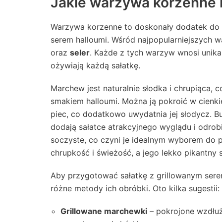
Jakie warzywa korzenne na
Warzywa korzenne to doskonały dodatek do s
serem halloumi. Wśród najpopularniejszych
oraz
seler
. Każde z tych warzyw wnosi unika
ożywiają każdą sałatkę.
Marchew jest naturalnie słodka i chrupiąca, 
smakiem halloumi. Można ją pokroić w cienkie 
piec, co dodatkowo uwydatnia jej słodycz. Bu
dodają sałatce atrakcyjnego wyglądu i odrobi
soczyste, co czyni je idealnym wyborem do p
chrupkość i świeżość, a jego lekko pikantny
Aby przygotować sałatkę z grillowanym ser
różne metody ich obróbki. Oto kilka sugestii:
Grillowane marchewki
– pokrojone wzdłuż 