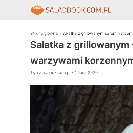
Skocz
do
treści
Strona główna
»
Sałatka z grillowanym serem halloum
Sałatka z grillowanym 
warzywami korzennym
by
saladbook.com.pl
1 lipca 2020