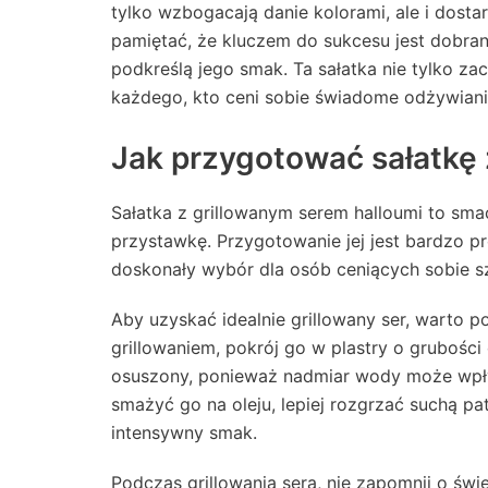
tylko wzbogacają danie kolorami, ale i dost
pamiętać, że kluczem do sukcesu jest dobra
podkreślą jego smak. Ta sałatka nie tylko z
każdego, kto ceni sobie świadome odżywianie
Jak przygotować sałatkę 
Sałatka z grillowanym serem halloumi to smac
przystawkę. Przygotowanie jej jest bardzo pro
doskonały wybór dla osób ceniących sobie sz
Aby uzyskać idealnie grillowany ser, warto po
grillowaniem, pokrój go w plastry o grubości 
osuszony, ponieważ nadmiar wody może wpłyn
smażyć go na oleju, lepiej rozgrzać suchą pate
intensywny smak.
Podczas grillowania sera, nie zapomnij o św