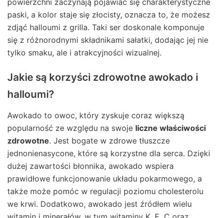
powierzchni zaczynają pojawiać się charakterystyczne
paski, a kolor staje się złocisty, oznacza to, że możesz
zdjąć halloumi z grilla. Taki ser doskonale komponuje
się z różnorodnymi składnikami sałatki, dodając jej nie
tylko smaku, ale i atrakcyjności wizualnej.
Jakie są korzyści zdrowotne awokado i
halloumi?
Awokado to owoc, który zyskuje coraz większą
popularność ze względu na swoje
liczne właściwości
zdrowotne
. Jest bogate w zdrowe tłuszcze
jednonienasycone, które są korzystne dla serca. Dzięki
dużej zawartości błonnika, awokado wspiera
prawidłowe funkcjonowanie układu pokarmowego, a
także może pomóc w regulacji poziomu cholesterolu
we krwi. Dodatkowo, awokado jest źródłem wielu
witamin i minerałów, w tym witaminy K, E, C oraz