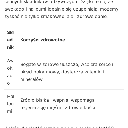
cennych składników odżywczych. Dzięki temu, że
awokado i halloumi idealnie się uzupełniają, możemy
zyskać nie tylko smakowite, ale i zdrowe danie.
Skł
ad
Korzyści zdrowotne
nik
Aw
Bogate w zdrowe tłuszcze, wspiera serce i
ok
układ pokarmowy, dostarcza witamin i
ad
minerałów.
o
Hal
Źródło białka i wapnia, wspomaga
lou
regenerację mięśni i zdrowie kości.
mi