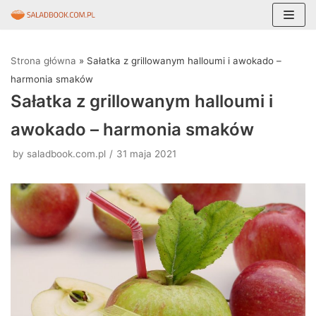
Skocz
do
Strona główna
»
Sałatka z grillowanym halloumi i awokado –
treści
harmonia smaków
Sałatka z grillowanym halloumi i
awokado – harmonia smaków
by
saladbook.com.pl
31 maja 2021