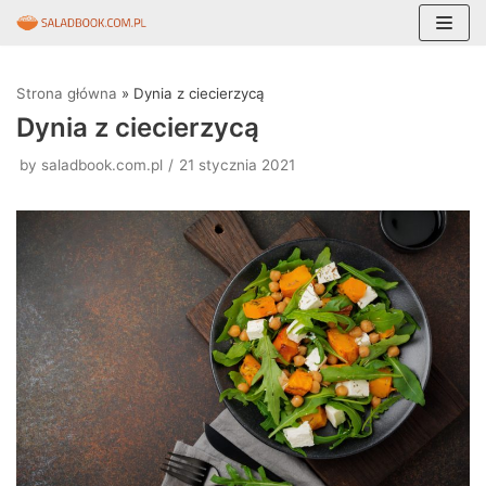
Skocz
do
Strona główna
»
Dynia z ciecierzycą
treści
Dynia z ciecierzycą
by
saladbook.com.pl
21 stycznia 2021