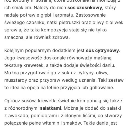
różnorodnymi sosami, które doskonale harmonizują z
ich smakiem. Należy do nich
sos czosnkowy
, który
nadaje potrawie głębi i aromatu. Zastosowanie
świeżego czosnku, natki pietruszki oraz oliwy z oliwek
sprawia, że taka kompozycja staje się nie tylko
smaczna, ale również zdrowa.
Kolejnym popularnym dodatkiem jest
sos cytrynowy
.
Jego kwasowość doskonale równoważy maślaną
teksturę krewetek, a także dodaje świeżości daniu.
Można przygotować go z soku z cytryny, oliwy,
musztardy oraz przypraw według uznania. Taki zestaw
to idealna opcja na letnie przyjęcia lub grillowanie.
Oprócz sosów, krewetki świetnie komponują się także
z różnorodnymi
sałatkami
. Można je dodać do sałatki
z awokado, pomidorami i zielonymi liśćmi, co stworzy
połączenie pełne witamin i smaków. Takie danie jest