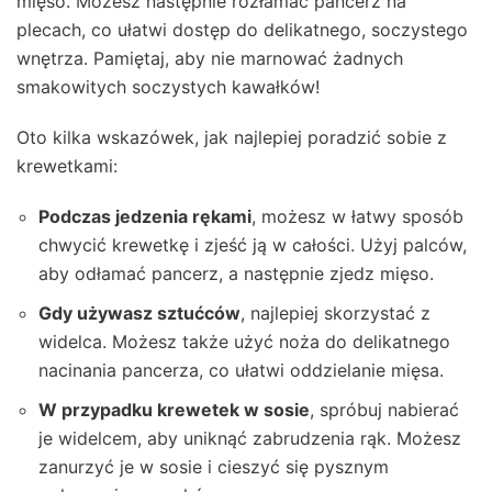
mięso. Możesz następnie rozłamać pancerz na
plecach, co ułatwi dostęp do delikatnego, soczystego
wnętrza. Pamiętaj, aby nie marnować żadnych
smakowitych soczystych kawałków!
Oto kilka wskazówek, jak najlepiej poradzić sobie z
krewetkami:
Podczas jedzenia rękami
, możesz w łatwy sposób
chwycić krewetkę i zjeść ją w całości. Użyj palców,
aby odłamać pancerz, a następnie zjedz mięso.
Gdy używasz sztućców
, najlepiej skorzystać z
widelca. Możesz także użyć noża do delikatnego
nacinania pancerza, co ułatwi oddzielanie mięsa.
W przypadku krewetek w sosie
, spróbuj nabierać
je widelcem, aby uniknąć zabrudzenia rąk. Możesz
zanurzyć je w sosie i cieszyć się pysznym