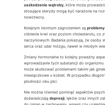
uszkodzenie wątroby
, które może prowadzi
stosujące sterydy mogą być narażone na roz
nowotwory.
Kolejnym istotnym zagrożeniem są
problemy
ciśnienie krwi oraz poziom cholesterolu, co
naczyniowych. Badania pokazują, że osoby st
serca oraz udar mózgu, nawet w młodym wie
Zmiany hormonalne to kolejny poważny aspe
wprowadzanie tych substancji do organizmu
może skutkować problemami takimi jak ginek
miesiączkowe u kobiet. W przypadku długot
płodności obu płci.
Nie można również pominąć aspektów psychi
doświadczają
depresji
, lęków oraz innych z
do zmian w zachowaniu, agresji czy uzależnie