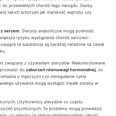
ć do przewlekłych chorób tego narządu. Osoby
wój takich schorzeń jak marskość wątroby czy
 z sercem
. Sterydy anaboliczne mogą podnosić
 zwiększa ryzyko wystąpienia chorób sercowo-
osujące te substancje są bardziej narażone na zawał
ku.
kt związany z używaniem sterydów. Niekontrolowane
 prowadzi do
zaburzeń równowagi hormonalnej
, co
omastia u mężczyzn czy nieregularne cykle
rwałego używania mogą wystąpić trwałe zmiany w
cznych. Użytkownicy sterydów cc często
aburzeń psychicznych. Te problemy mogą prowadzić
nia, co wpływa na relacje interpersonalne i jakość