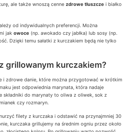
sturę, ale także wnoszą cenne
zdrowe tłuszcze
i białko
ależy od indywidualnych preferencji. Można
mi jak
owoce
(np. awokado czy jabłka) lub sosy (np.
ść. Dzięki temu sałatki z kurczakiem będą nie tylko
 z grillowanym kurczakiem?
e i zdrowe danie, które można przygotować w krótkim
maku jest odpowiednia marynata, która nadaje
 składniki do marynaty to oliwa z oliwek, sok z
tymianek czy rozmaryn.
urzyć filety z kurczaka i odstawić na przynajmniej 30
nie, kurczaka grillujemy na średnim ogniu przez około
go, złocistego koloru. Po grillowaniu warto pozwolić