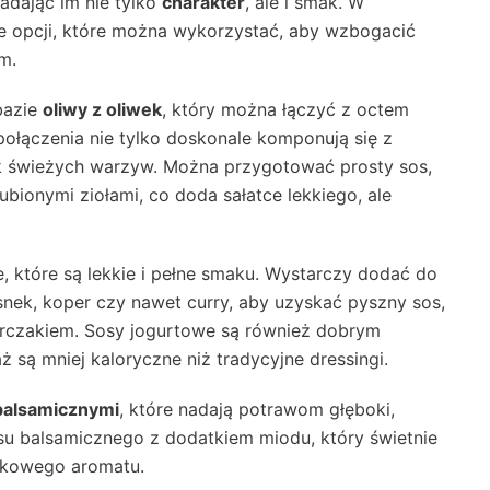
adając im nie tylko
charakter
, ale i smak. W
ele opcji, które można wykorzystać, aby wzbogacić
m.
bazie
oliwy z oliwek
, który można łączyć z octem
połączenia nie tylko doskonale komponują się z
k świeżych warzyw. Można przygotować prosty sos,
lubionymi ziołami, co doda sałatce lekkiego, ale
 które są lekkie i pełne smaku. Wystarczy dodać do
snek, koper czy nawet curry, aby uzyskać pyszny sos,
 kurczakiem. Sosy jogurtowe są również dobrym
 są mniej kaloryczne niż tradycyjne dressingi.
balsamicznymi
, które nadają potrawom głęboki,
 balsamicznego z dodatkiem miodu, który świetnie
ątkowego aromatu.