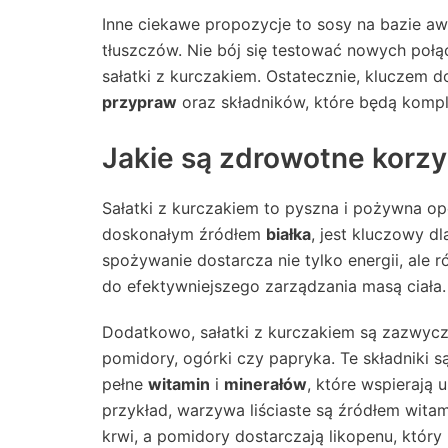
Inne ciekawe propozycje to sosy na bazie aw
tłuszczów. Nie bój się testować nowych poł
sałatki z kurczakiem. Ostatecznie, kluczem 
przypraw
oraz składników, które będą komp
Jakie są zdrowotne korzy
Sałatki z kurczakiem to pyszna i pożywna op
doskonałym źródłem
białka
, jest kluczowy d
spożywanie dostarcza nie tylko energii, ale 
do efektywniejszego zarządzania masą ciała.
Dodatkowo, sałatki z kurczakiem są zazwycza
pomidory, ogórki czy papryka. Te składniki s
pełne
witamin
i
minerałów
, które wspierają
przykład, warzywa liściaste są źródłem witam
krwi, a pomidory dostarczają likopenu, który 