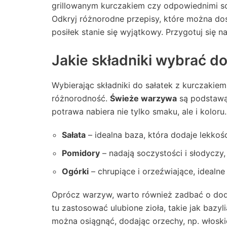
grillowanym kurczakiem czy odpowiednimi sos
Odkryj różnorodne przepisy, które można dos
posiłek stanie się wyjątkowy. Przygotuj się n
Jakie składniki wybrać d
Wybierając składniki do sałatek z kurczakie
różnorodność.
Świeże warzywa
są podstawą 
potrawa nabiera nie tylko smaku, ale i kolo
Sałata
– idealna baza, która dodaje lekkośc
Pomidory
– nadają soczystości i słodyczy,
Ogórki
– chrupiące i orzeźwiające, ideal
Oprócz warzyw, warto również zadbać o do
tu zastosować ulubione zioła, takie jak bazyl
można osiągnąć, dodając orzechy, np. włoskie