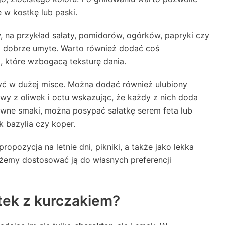
e w kostkę lub paski.
 na przykład sałaty, pomidorów, ogórków, papryki czy
e i dobrze umyte. Warto również dodać coś
a, które wzbogacą teksturę dania.
zyć w dużej misce. Można dodać również ulubiony
liwy z oliwek i octu wskazując, że każdy z nich doda
sywne smaki, można posypać sałatkę serem feta lub
k bazylia czy koper.
ropozycja na letnie dni, pikniki, a także jako lekka
ożemy dostosować ją do własnych preferencji
atek z kurczakiem?