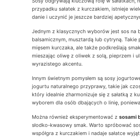
Sosy odgrywają kluczową rolę w sałatkach, n
przypadku sałatek z kurczakiem, istnieje wi
danie i uczynić je jeszcze bardziej apetyczny
Jednym z klasycznych wyborów jest sos na 
balsamicznym, musztardą lub cytryną. Takie 
mięsem kurczaka, ale także podkreślają sma
mieszając oliwę z oliwek z solą, pieprzem i u
wyrazistego akcentu.
Innym świetnym pomysłem są sosy jogurtowe,
jogurtu naturalnego przyprawy, takie jak czo
który idealnie zharmonizuje się z sałatką z
wyborem dla osób dbających o linię, ponieważ
Można również eksperymentować z
sosami 
słodko-kwasowy smak. Warto spróbować sosu
współgra z kurczakiem i nadaje sałatce wyj