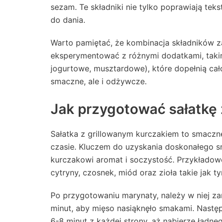
sezam. Te składniki nie tylko poprawiają tek
do dania.
Warto pamiętać, że kombinacja składników z
eksperymentować z różnymi dodatkami, taki
jogurtowe, musztardowe), które dopełnią cało
smaczne, ale i odżywcze.
Jak przygotować sałatkę
Sałatka z grillowanym kurczakiem to smaczn
czasie. Kluczem do uzyskania doskonałego s
kurczakowi aromat i soczystość. Przykładowe
cytryny, czosnek, miód oraz zioła takie jak 
Po przygotowaniu marynaty, należy w niej zan
minut, aby mięso nasiąknęło smakami. Następ
6-8 minut z każdej strony, aż nabierze ładne