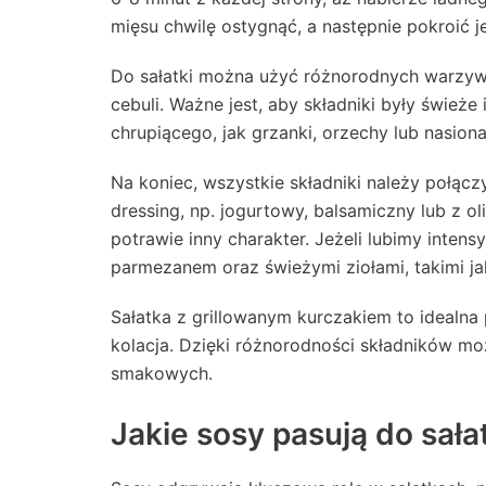
mięsu chwilę ostygnąć, a następnie pokroić j
Do sałatki można użyć różnorodnych warzyw,
cebuli. Ważne jest, aby składniki były śwież
chrupiącego, jak grzanki, orzechy lub nasion
Na koniec, wszystkie składniki należy połąc
dressing, np. jogurtowy, balsamiczny lub z o
potrawie inny charakter. Jeżeli lubimy inten
parmezanem oraz świeżymi ziołami, takimi ja
Sałatka z grillowanym kurczakiem to idealna p
kolacja. Dzięki różnorodności składników m
smakowych.
Jakie sosy pasują do sał