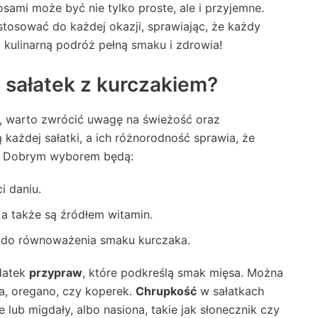
ami może być nie tylko proste, ale i przyjemne.
tosować do każdej okazji, sprawiając, że każdy
a kulinarną podróż pełną smaku i zdrowia!
o sałatek z kurczakiem?
m, warto zwrócić uwagę na świeżość oraz
każdej sałatki, a ich różnorodność sprawia, że
ru. Dobrym wyborem będą:
i daniu.
 a także są źródłem witamin.
ne do równoważenia smaku kurczaka.
datek
przypraw
, które podkreślą smak mięsa. Można
ia, oregano, czy koperek.
Chrupkość
w sałatkach
 lub migdały, albo nasiona, takie jak słonecznik czy