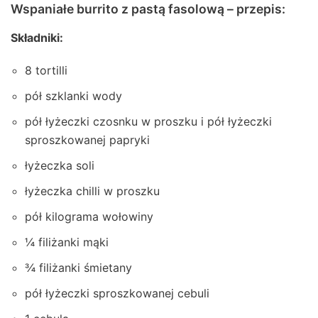
Wspaniałe burrito z pastą fasolową – przepis:
Składniki:
8 tortilli
pół szklanki wody
pół łyżeczki czosnku w proszku i pół łyżeczki
sproszkowanej papryki
łyżeczka soli
łyżeczka chilli w proszku
pół kilograma wołowiny
¼ filiżanki mąki
¾ filiżanki śmietany
pół łyżeczki sproszkowanej cebuli