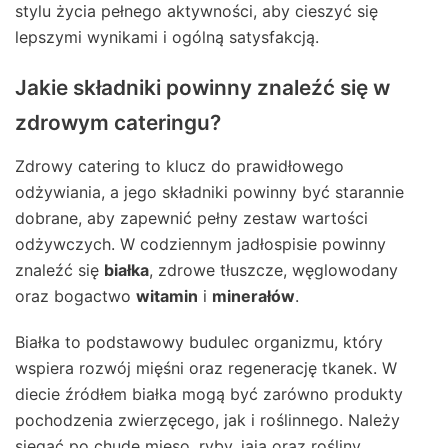
stylu życia pełnego aktywności, aby cieszyć się
lepszymi wynikami i ogólną satysfakcją.
Jakie składniki powinny znaleźć się w
zdrowym cateringu?
Zdrowy catering to klucz do prawidłowego
odżywiania, a jego składniki powinny być starannie
dobrane, aby zapewnić pełny zestaw wartości
odżywczych. W codziennym jadłospisie powinny
znaleźć się
białka
, zdrowe tłuszcze, węglowodany
oraz bogactwo
witamin
i
minerałów
.
Białka to podstawowy budulec organizmu, który
wspiera rozwój mięśni oraz regenerację tkanek. W
diecie źródłem białka mogą być zarówno produkty
pochodzenia zwierzęcego, jak i roślinnego. Należy
sięgać po chude mięso, ryby, jaja oraz rośliny