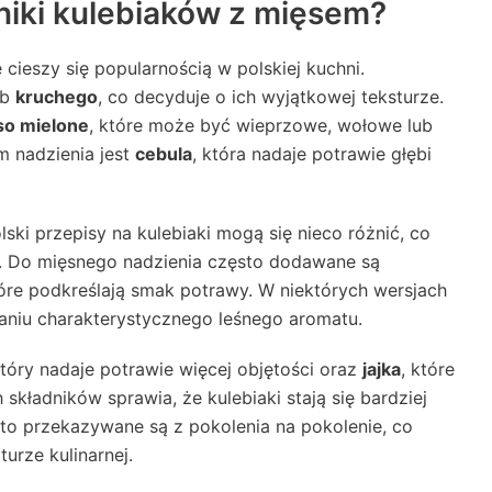
dniki kulebiaków z mięsem?
 cieszy się popularnością w polskiej kuchni.
ub
kruchego
, co decyduje o ich wyjątkowej teksturze.
so mielone
, które może być wieprzowe, wołowe lub
m nadzienia jest
cebula
, która nadaje potrawie głębi
ki przepisy na kulebiaki mogą się nieco różnić, co
 Do mięsnego nadzienia często dodawane są
, które podkreślają smak potrawy. W niektórych wersjach
daniu charakterystycznego leśnego aromatu.
który nadaje potrawie więcej objętości oraz
jajka
, które
składników sprawia, że kulebiaki stają się bardziej
to przekazywane są z pokolenia na pokolenie, co
turze kulinarnej.