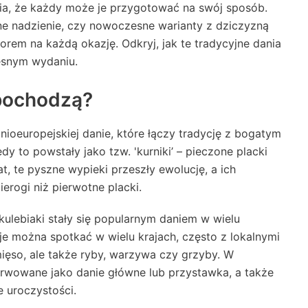
wia, że każdy może je przygotować na swój sposób.
zne nadzienie, czy nowoczesne warianty z dziczyzną
rem na każdą okazję. Odkryj, jak te tradycyjne dania
snym wydaniu.
 pochodzą?
nioeuropejskiej danie, które łączy tradycję z bogatym
edy to powstały jako tzw. 'kurniki’ – pieczone placki
, te pyszne wypieki przeszły ewolucję, a ich
erogi niż pierwotne placki.
 kulebiaki stały się popularnym daniem w wielu
je można spotkać w wielu krajach, często z lokalnymi
mięso, ale także ryby, warzywa czy grzyby. W
erwowane jako danie główne lub przystawka, a także
e uroczystości.