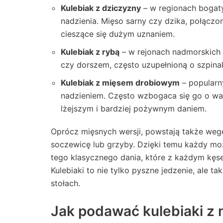
Kulebiak z dziczyzny
– w regionach bogaty
nadzienia. Mięso sarny czy dzika, połączo
cieszące się dużym uznaniem.
Kulebiak z rybą
– w rejonach nadmorskich c
czy dorszem, często uzupełnioną o szpinak
Kulebiak z mięsem drobiowym
– popularn
nadzieniem. Często wzbogaca się go o wa
lżejszym i bardziej pożywnym daniem.
Oprócz mięsnych wersji, powstają także weget
soczewicę lub grzyby. Dzięki temu każdy moż
tego klasycznego dania, które z każdym kęs
Kulebiaki to nie tylko pyszne jedzenie, ale ta
stołach.
Jak podawać kulebiaki z