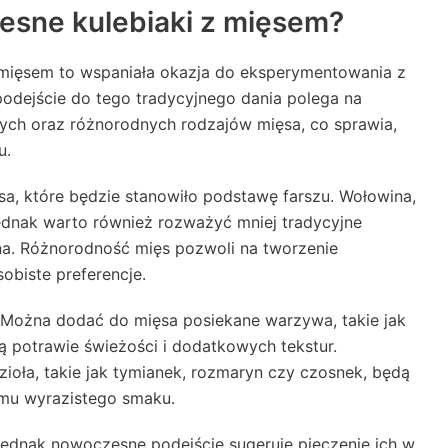
sne kulebiaki z mięsem?
mięsem to wspaniała okazja do eksperymentowania z
odejście do tego tradycyjnego dania polega na
nych oraz różnorodnych rodzajów mięsa, co sprawia,
u.
a, które będzie stanowiło podstawę farszu. Wołowina,
ednak warto również rozważyć mniej tradycyjne
ina. Różnorodność mięs pozwoli na tworzenie
obiste preferencje.
. Można dodać do mięsa posiekane warzywa, takie jak
ą potrawie świeżości i dodatkowych tekstur.
ioła, takie jak tymianek, rozmaryn czy czosnek, będą
 mu wyrazistego smaku.
 jednak nowoczesne podejście sugeruje pieczenie ich w