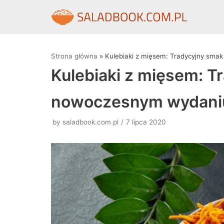
Skocz
do
treści
Strona główna
»
Kulebiaki z mięsem: Tradycyjny sm
Kulebiaki z mięsem: T
nowoczesnym wydani
by
saladbook.com.pl
7 lipca 2020