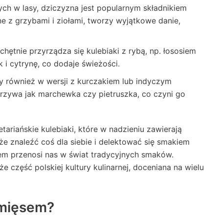
ch w lasy, dziczyzna jest popularnym składnikiem
ne z grzybami i ziołami, tworzy wyjątkowe danie,
hętnie przyrządza się kulebiaki z rybą, np. łososiem
 i cytrynę, co dodaje świeżości.
y również w wersji z kurczakiem lub indyczym
rzywa jak marchewka czy pietruszka, co czyni go
ariańskie kulebiaki, które w nadzieniu zawierają
e znaleźć coś dla siebie i delektować się smakiem
em przenosi nas w świat tradycyjnych smaków.
kże część polskiej kultury kulinarnej, doceniana na wielu
 mięsem?