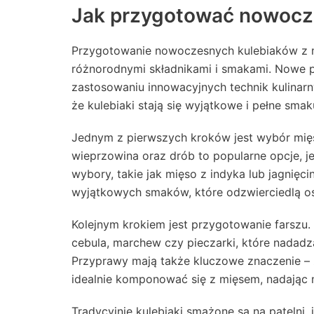
Jak przygotować nowocze
Przygotowanie nowoczesnych kulebiaków z 
różnorodnymi składnikami i smakami. Nowe p
zastosowaniu innowacyjnych technik kulinar
że kulebiaki stają się wyjątkowe i pełne smak
Jednym z pierwszych kroków jest wybór mięs
wieprzowina oraz drób to popularne opcje, j
wybory, takie jak mięso z indyka lub jagnięc
wyjątkowych smaków, które odzwierciedlą os
Kolejnym krokiem jest przygotowanie farszu
cebula, marchew czy pieczarki, które nadadz
Przyprawy mają także kluczowe znaczenie – z
idealnie komponować się z mięsem, nadając
Tradycyjnie kulebiaki smażone są na patelni,