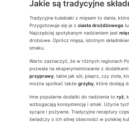
Jakie są tradycyjne skła
Tradycyjne kulebiaki z mięsem to danie, które
Przygotowuje się je z
ciasta drożdżowego
l
Najczęściej spotykanym nadzieniem jest
mię
drobiowe. Oprócz mięsa, istotnym składnikie
smaku.
Warto zaznaczyć, że w różnych regionach Pols
pozwala na eksperymentowanie z dodatkami.
przyprawy
, takie jak sól, pieprz, czy zioła
można spotkać także
grzyby
, które dodają 
Inne popularne dodatki do nadzienia to
ryż
, 
wzbogacają konsystencję i smak. Użycie tych 
sycące i pożywne. Tradycyjne receptury częs
świadczy o ich silnej obecności w polskiej kul