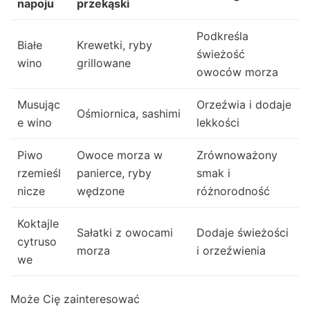
napoju
przekąski
Podkreśla
Białe
Krewetki, ryby
świeżość
wino
grillowane
owoców morza
Musując
Orzeźwia i dodaje
Ośmiornica, sashimi
e wino
lekkości
Piwo
Owoce morza w
Zrównoważony
rzemieśl
panierce, ryby
smak i
nicze
wędzone
różnorodność
Koktajle
Sałatki z owocami
Dodaje świeżości
cytruso
morza
i orzeźwienia
we
Może Cię zainteresować