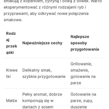
smakują z koperkiem, cytryną i oliwą z oliwek. Warto
eksperymentować z różnymi rodzajami ryb i
przyprawami, aby odkrywać nowe połączenia
smakowe.
Rodz
Najlepsze
aj
Najważniejsze cechy
sposoby
przek
przygotowania
ąski
Grillowanie,
Krewe
Delikatny smak,
smażenie,
tki
szybkie przygotowanie
gotowanie na
parze
Pełny aromat, dobrze
Gotowanie na
Małże
komponują się w
parze, zupy,
daniach z sosem
duszenie