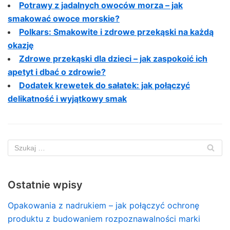
Potrawy z jadalnych owoców morza – jak
smakować owoce morskie?
Polkars: Smakowite i zdrowe przekąski na każdą
okazję
Zdrowe przekąski dla dzieci – jak zaspokoić ich
apetyt i dbać o zdrowie?
Dodatek krewetek do sałatek: jak połączyć
delikatność i wyjątkowy smak
Ostatnie wpisy
Opakowania z nadrukiem – jak połączyć ochronę
produktu z budowaniem rozpoznawalności marki