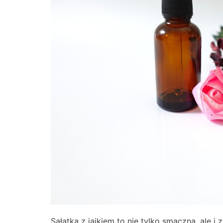
Sałatka z jajkiem to nie tylko smaczna, ale