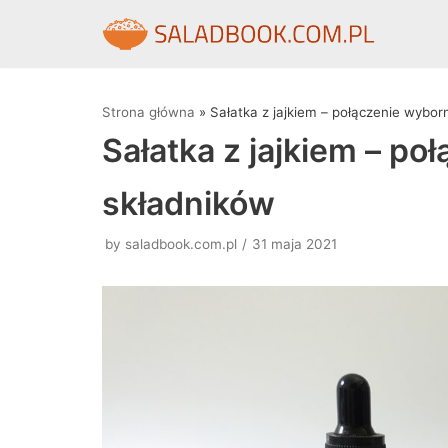
Skocz
do
treści
Strona główna
»
Sałatka z jajkiem – połączenie wybor
Sałatka z jajkiem – p
składników
by
saladbook.com.pl
31 maja 2021