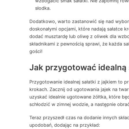
wzbogacić smak sałatki. Nie zapomnij równ
słodka.
Dodatkowo, warto zastanowić się nad wybo
doskonałymi opcjami, które nadają sałatce 
dodać musztardę lub oliwę z oliwek dla wz
składnikami z pewnością sprawi, że każda sał
gości!
Jak przygotować idealną s
Przygotowanie idealnej sałatki z jajkiem to 
krokach. Zacznij od ugotowania jajek na twar
uzyskać idealnie ugotowane żółtka, które będ
schłodzić w zimnej wodzie, a następnie obrać
Teraz przyszedł czas na dodanie innych skł
upodobań, dodając na przykład: