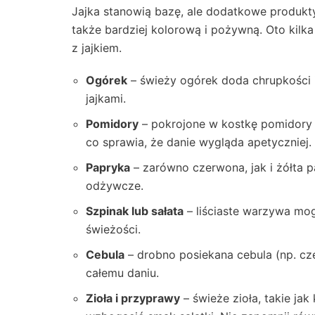
Jajka stanowią bazę, ale dodatkowe produkty
także bardziej kolorową i pożywną. Oto kilka
z jajkiem.
Ogórek
– świeży ogórek doda chrupkości i
jajkami.
Pomidory
– pokrojone w kostkę pomidory n
co sprawia, że danie wygląda apetyczniej.
Papryka
– zarówno czerwona, jak i żółta
odżywcze.
Szpinak lub sałata
– liściaste warzywa mogą
świeżości.
Cebula
– drobno posiekana cebula (np. cz
całemu daniu.
Zioła i przyprawy
– świeże zioła, takie ja