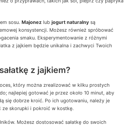
ież o przyprawach, takich jak sól, pieprz czy papryka
rem sosu.
Majonez
lub
jogurt naturalny
są
kremowej konsystencji. Możesz również spróbować
bogacenia smaku. Eksperymentowanie z różnymi
atka z jajkiem będzie unikalna i zachwyci Twoich
ałatkę z jajkiem?
proces, który można zrealizować w kilku prostych
do; najlepiej gotować je przez około 10 minut, aby
ą się dobrze kroić. Po ich ugotowaniu, należy je
 ze skorupki i pokroić w kostkę.
adników. Możesz dostosować sałatkę do swoich