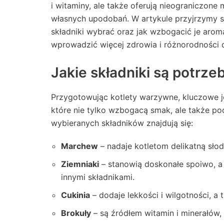
i witaminy, ale także oferują nieograniczo
własnych upodobań. W artykule przyjrzymy si
składniki wybrać oraz jak wzbogacić je aro
wprowadzić więcej zdrowia i różnorodności d
Jakie składniki są potrz
Przygotowując kotlety warzywne, kluczowe 
które nie tylko wzbogacą smak, ale także p
wybieranych składników znajdują się:
Marchew
– nadaje kotletom delikatną słod
Ziemniaki
– stanowią doskonałe spoiwo, a
innymi składnikami.
Cukinia
– dodaje lekkości i wilgotności, a
Brokuły
– są źródłem witamin i minerałów,