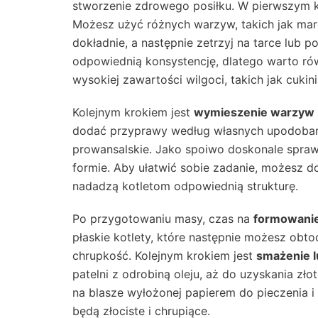
stworzenie zdrowego posiłku. W pierwszym 
Możesz użyć różnych warzyw, takich jak marc
dokładnie, a następnie zetrzyj na tarce lub 
odpowiednią konsystencję, dlatego warto ró
wysokiej zawartości wilgoci, takich jak cukini
Kolejnym krokiem jest
wymieszenie warzyw 
dodać przyprawy według własnych upodobań, 
prowansalskie. Jako spoiwo doskonale spraw
formie. Aby ułatwić sobie zadanie, możesz do
nadadzą kotletom odpowiednią strukturę.
Po przygotowaniu masy, czas na
formowanie
płaskie kotlety, które następnie możesz obt
chrupkość. Kolejnym krokiem jest
smażenie l
patelni z odrobiną oleju, aż do uzyskania zło
na blasze wyłożonej papierem do pieczenia i
będą złociste i chrupiące.