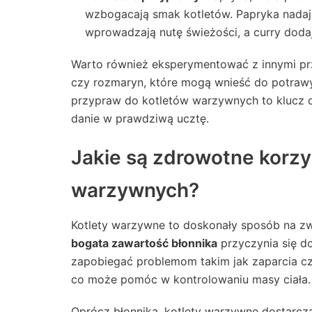
wzbogacają smak kotletów. Papryka nadaje
wprowadzają nutę świeżości, a curry dod
Warto również eksperymentować z innymi przy
czy rozmaryn, które mogą wnieść do potrawy
przypraw do kotletów warzywnych to klucz 
danie w prawdziwą ucztę.
Jakie są zdrowotne korzy
warzywnych?
Kotlety warzywne to doskonały sposób na zw
bogata zawartość błonnika
przyczynia się d
zapobiegać problemom takim jak zaparcia czy
co może pomóc w kontrolowaniu masy ciała.
Oprócz błonnika, kotlety warzywne dostarcz