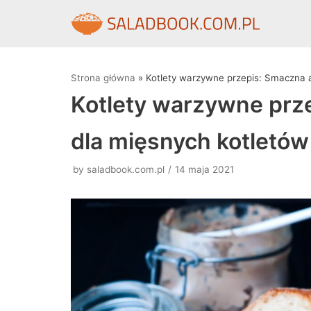
Skocz
do
treści
Strona główna
»
Kotlety warzywne przepis: Smaczna 
Kotlety warzywne prz
dla mięsnych kotletów
by
saladbook.com.pl
14 maja 2021