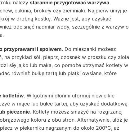
kroku należy
starannie przygotować warzywa
.
hew, cukinia, brokuły czy ziemniaki. Najpierw umyj je
pokrój w drobną kostkę. Ważne jest, aby uzyskać
wnież odcisnąć nadmiar wody, szczególnie z warzyw o
a.
z przyprawami i spoiwem
. Do mieszanki możesz
na przykład sól, pieprz, czosnek w proszku czy zioła
dzi się jajko lub mąka, co pomoże utrzymać kotlety w
dać również bułkę tartą lub płatki owsiane, które
 kotletów
. Wilgotnymi dłońmi uformuj niewielkie
oczyć w mące lub bułce tartej, aby uzyskać dodatkową
ub pieczenie
. Kotlety możesz smażyć na rozgrzanej
tobrązowego koloru z obu stron. Alternatywnie, ułóż je
 piecz w piekarniku nagrzanym do około 200°C, aż