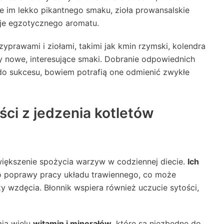
 im lekko pikantnego smaku, zioła prowansalskie
aje egzotycznego aromatu.
prawami i ziołami, takimi jak kmin rzymski, kolendra
 nowe, interesujące smaki. Dobranie odpowiednich
do sukcesu, bowiem potrafią one odmienić zwykłe
ści z jedzenia kotletów
iększenie spożycia warzyw w codziennej diecie.
Ich
o poprawy pracy układu trawiennego, co może
 wzdęcia. Błonnik wspiera również uczucie sytości,
ają wielu
witamin i minerałów
, które są niezbędne do