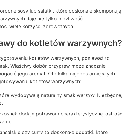
orodne sosy lub sałatki, które doskonale skomponują
warzywnych daje nie tylko możliwość
osi wiele korzyści zdrowotnych.
prawy do kotletów warzywnych?
zygotowaniu kotletów warzywnych, ponieważ to
 smak. Właściwy dobór przypraw może znacznie
gacić jego aromat. Oto kilka najpopularniejszych
ygotowywaniu kotletów warzywnych:
tóre wydobywają naturalny smak warzyw. Niezbędne,
a.
 czosnek dodaje potrawom charakterystycznej ostrości
wami.
ansalskie czy curry to doskonałe dodatki, które