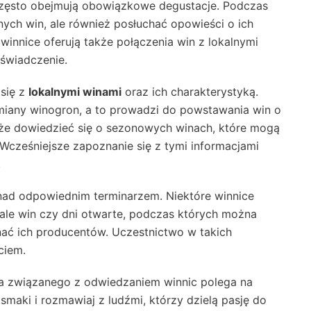
często obejmują obowiązkowe degustacje. Podczas
nych win, ale również posłuchać opowieści o ich
e winnice oferują także połączenia win z lokalnymi
świadczenie.
 się z
lokalnymi winami
oraz ich charakterystyką.
miany winogron, a to prowadzi do powstawania win o
że dowiedzieć się o sezonowych winach, które mogą
Wcześniejsze zapoznanie się z tymi informacjami
.
 nad odpowiednim terminarzem. Niektóre winnice
iwale win czy dni otwarte, podczas których można
nać ich producentów. Uczestnictwo w takich
ciem.
a związanego z odwiedzaniem winnic polega na
smaki i rozmawiaj z ludźmi, którzy dzielą pasję do