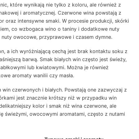
ic, które wynikają nie tylko z koloru, ale również z
smakowej i aromatycznej. Czerwone wina powstają z
r oraz intensywne smaki. W procesie produkcji, skórki
iem, co wzbogaca wino o taniny i dodatkowe nuty
ą nuty owocowe, przyprawowe i czasem dymne.
n, a ich wyróżniającą cechą jest brak kontaktu soku z
jaśniejszą barwą. Smak białych win często jest świeży,
jabłkowymi lub kwiatowymi. Można je również
owe aromaty wanilii czy masła.
h win czerwonych i białych. Powstają one zazwyczaj z
órkami jest znacznie krótszy niż w przypadku win
likatniejszy kolor i smak niż wina czerwone, ale
ą się świeżymi, owocowymi aromatami, często z nutami