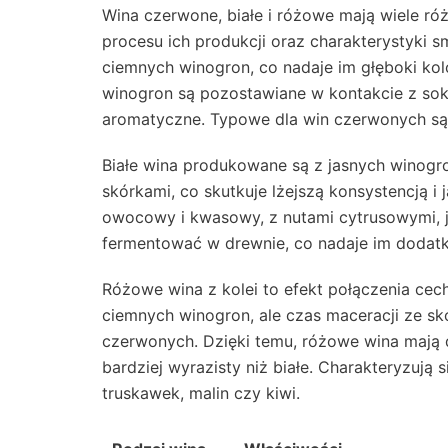
Wina czerwone, białe i różowe mają wiele różn
procesu ich produkcji oraz charakterystyki 
ciemnych winogron, co nadaje im głęboki kolo
winogron są pozostawiane w kontakcie z sok
aromatyczne. Typowe dla win czerwonych s
Białe wina produkowane są z jasnych winogro
skórkami, co skutkuje lżejszą konsystencją i 
owocowy i kwasowy, z nutami cytrusowymi, 
fermentować w drewnie, co nadaje im dodatk
Różowe wina z kolei to efekt połączenia cec
ciemnych winogron, ale czas maceracji ze sk
czerwonych. Dzięki temu, różowe wina mają de
bardziej wyrazisty niż białe. Charakteryzuj
truskawek, malin czy kiwi.