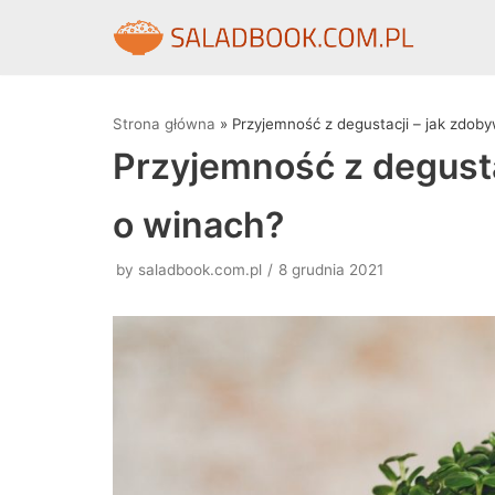
Skocz
do
treści
Strona główna
»
Przyjemność z degustacji – jak zdob
Przyjemność z degusta
o winach?
by
saladbook.com.pl
8 grudnia 2021