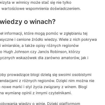
zyta w winnicy może stać się nie tylko
 i wartościowe wspomnienia doświadczeniem.
a wiedzy o winach?
deł informacji, które mogą pomóc w zgłębianiu tej
asyczne i cenione źródło wiedzy. Wiele z nich pokrywa
ki winiarskie, a także opisy różnych regionów
to Hugh Johnson czy Jancis Robinson, którzy
ktycznych wskazówek dla zarówno amatorów, jak i
oby prowadzące blogi dzielą się swoimi osobistymi
endacjami z różnych regionów. Dzięki nim można nie
ć nowe marki i styl życia związany z winem. Blogi
a wymianę opinii z innymi czytelnikami.
obywania wiedzy o winie. Dzięki platformom