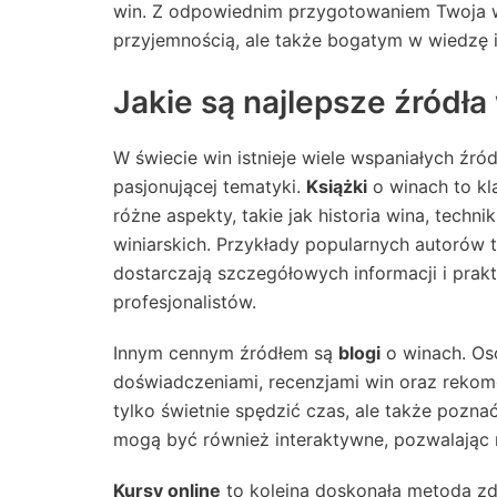
win. Z odpowiednim przygotowaniem Twoja wi
przyjemnością, ale także bogatym w wiedzę
Jakie są najlepsze źródł
W świecie win istnieje wiele wspaniałych źró
pasjonującej tematyki.
Książki
o winach to kl
różne aspekty, takie jak historia wina, techni
winiarskich. Przykłady popularnych autorów 
dostarczają szczegółowych informacji i pra
profesjonalistów.
Innym cennym źródłem są
blogi
o winach. Os
doświadczeniami, recenzjami win oraz rekom
tylko świetnie spędzić czas, ale także pozna
mogą być również interaktywne, pozwalając n
Kursy online
to kolejna doskonała metoda zd