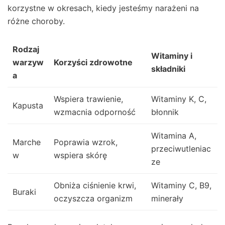
korzystne w okresach, kiedy jesteśmy narażeni na
różne choroby.
Rodzaj
Witaminy i
warzyw
Korzyści zdrowotne
składniki
a
Wspiera trawienie,
Witaminy K, C,
Kapusta
wzmacnia odporność
błonnik
Witamina A,
Marche
Poprawia wzrok,
przeciwutleniac
w
wspiera skórę
ze
Obniża ciśnienie krwi,
Witaminy C, B9,
Buraki
oczyszcza organizm
minerały