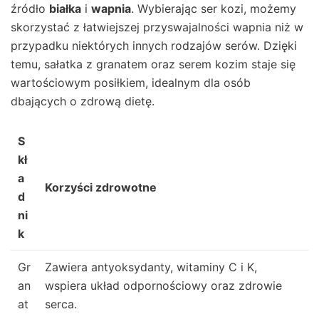
źródło
białka
i
wapnia
. Wybierając ser kozi, możemy
skorzystać z łatwiejszej przyswajalności wapnia niż w
przypadku niektórych innych rodzajów serów. Dzięki
temu, sałatka z granatem oraz serem kozim staje się
wartościowym posiłkiem, idealnym dla osób
dbających o zdrową dietę.
S
kł
a
Korzyści zdrowotne
d
ni
k
Gr
Zawiera antyoksydanty, witaminy C i K,
an
wspiera układ odpornościowy oraz zdrowie
at
serca.