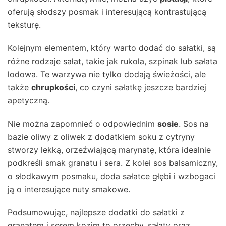
oferują słodszy posmak i interesującą kontrastującą
teksturę.
Kolejnym elementem, który warto dodać do sałatki, są
różne rodzaje sałat, takie jak rukola, szpinak lub sałata
lodowa. Te warzywa nie tylko dodają świeżości, ale
także
chrupkości
, co czyni sałatkę jeszcze bardziej
apetyczną.
Nie można zapomnieć o odpowiednim
sosie
. Sos na
bazie oliwy z oliwek z dodatkiem soku z cytryny
stworzy lekką, orzeźwiającą marynatę, która idealnie
podkreśli smak granatu i sera. Z kolei sos balsamiczny,
o słodkawym posmaku, doda sałatce głębi i wzbogaci
ją o interesujące nuty smakowe.
Podsumowując, najlepsze dodatki do sałatki z
granatem i serem kozim to orzechy, sałaty oraz