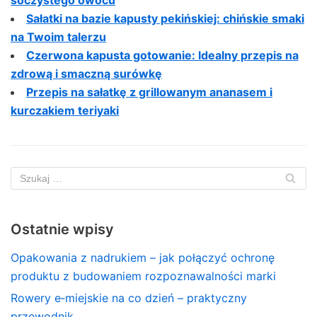
Sałatki na bazie kapusty pekińskiej: chińskie smaki
na Twoim talerzu
Czerwona kapusta gotowanie: Idealny przepis na
zdrową i smaczną surówkę
Przepis na sałatkę z grillowanym ananasem i
kurczakiem teriyaki
Ostatnie wpisy
Opakowania z nadrukiem – jak połączyć ochronę
produktu z budowaniem rozpoznawalności marki
Rowery e‑miejskie na co dzień – praktyczny
przewodnik