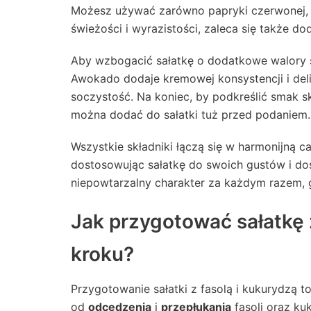
Możesz używać zarówno papryki czerwonej, ja
świeżości i wyrazistości, zaleca się także d
Aby wzbogacić sałatkę o dodatkowe walory
Awokado dodaje kremowej konsystencji i de
soczystość. Na koniec, by podkreślić smak s
można dodać do sałatki tuż przed podaniem.
Wszystkie składniki łączą się w harmonijną 
dostosowując sałatkę do swoich gustów i do
niepowtarzalny charakter za każdym razem, g
Jak przygotować sałatkę z
kroku?
Przygotowanie sałatki z fasolą i kukurydzą t
od
odcedzenia
i
przepłukania
fasoli oraz ku