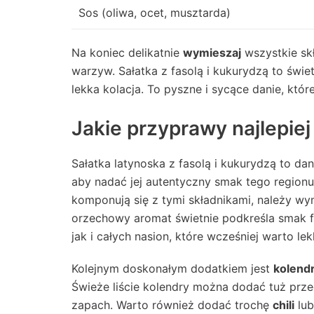
Sos (oliwa, ocet, musztarda)
Na koniec delikatnie
wymieszaj
wszystkie skł
warzyw. Sałatka z fasolą i kukurydzą to świ
lekka kolacja. To pyszne i sycące danie, kt
Jakie przyprawy najlepiej 
Sałatka latynoska z fasolą i kukurydzą to d
aby nadać jej autentyczny smak tego regionu
komponują się z tymi składnikami, należy w
orzechowy aromat świetnie podkreśla smak f
jak i całych nasion, które wcześniej warto l
Kolejnym doskonałym dodatkiem jest
kolend
Świeże liście kolendry można dodać tuż prze
zapach. Warto również dodać trochę
chili
lub