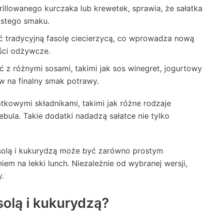
grillowanego kurczaka lub krewetek, sprawia, że sałatka
zistego smaku.
ć tradycyjną fasolę ciecierzycą, co wprowadza nową
ści odżywcze.
 z różnymi sosami, takimi jak sos winegret, jogurtowy
 na finalny smak potrawy.
owymi składnikami, takimi jak różne rodzaje
bula. Takie dodatki nadadzą sałatce nie tylko
asolą i kukurydzą może być zarówno prostym
em na lekki lunch. Niezależnie od wybranej wersji,
.
solą i kukurydzą?