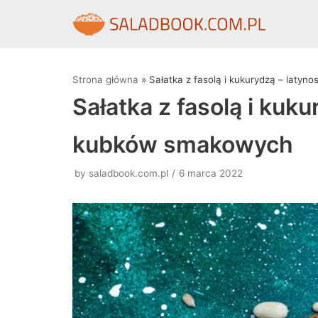
Skocz
do
treści
Strona główna
»
Sałatka z fasolą i kukurydzą – laty
Sałatka z fasolą i kuku
kubków smakowych
by
saladbook.com.pl
6 marca 2022