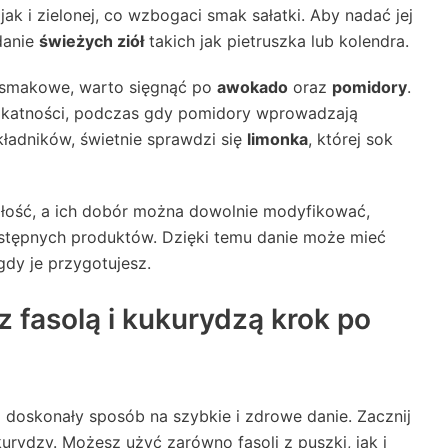
k i zielonej, co wzbogaci smak sałatki. Aby nadać jej
odanie
świeżych ziół
takich jak pietruszka lub kolendra.
 smakowe, warto sięgnąć po
awokado
oraz
pomidory
.
likatności, podczas gdy pomidory wprowadzają
kładników, świetnie sprawdzi się
limonka
, której sok
całość, a ich dobór można dowolnie modyfikować,
stępnych produktów. Dzięki temu danie może mieć
dy je przygotujesz.
 fasolą i kukurydzą krok po
o doskonały sposób na szybkie i zdrowe danie. Zacznij
kurydzy. Możesz użyć zarówno fasoli z puszki, jak i