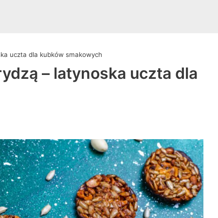
noska uczta dla kubków smakowych
rydzą – latynoska uczta dla