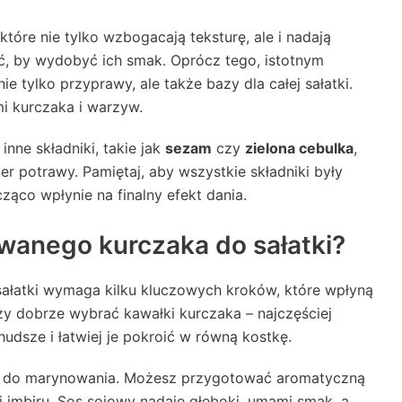
 które nie tylko wzbogacają teksturę, ale i nadają
ć, by wydobyć ich smak. Oprócz tego, istotnym
 nie tylko przyprawy, ale także bazy dla całej sałatki.
i kurczaka i warzyw.
nne składniki, takie jak
sezam
czy
zielona cebulka
,
r potrawy. Pamiętaj, aby wszystkie składniki były
ąco wpłynie na finalny efekt dania.
anego kurczaka do sałatki?
łatki wymaga kilku kluczowych kroków, które wpłyną
ży dobrze wybrać kawałki kurczaka – najczęściej
hudsze i łatwiej je pokroić w równą kostkę.
p do marynowania. Możesz przygotować aromatyczną
 imbiru. Sos sojowy nadaje głęboki, umami smak, a