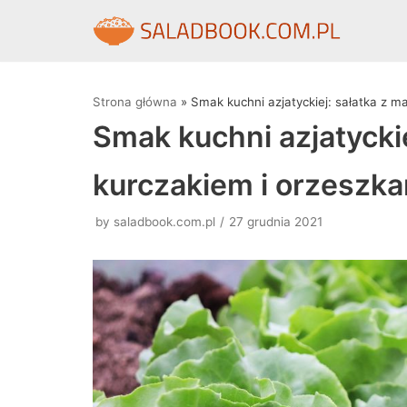
Skocz
do
treści
Strona główna
»
Smak kuchni azjatyckiej: sałatka z 
Smak kuchni azjatycki
kurczakiem i orzeszk
by
saladbook.com.pl
27 grudnia 2021