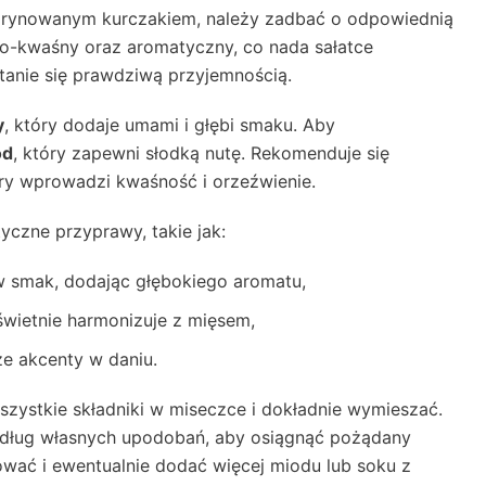
marynowanym kurczakiem, należy zadbać o odpowiednią
-kwaśny oraz aromatyczny, co nada sałatce
stanie się prawdziwą przyjemnością.
y
, który dodaje umami i głębi smaku. Aby
ód
, który zapewni słodką nutę. Rekomenduje się
óry wprowadzi kwaśność i orzeźwienie.
czne przyprawy, takie jak:
 smak, dodając głębokiego aromatu,
 świetnie harmonizuje z mięsem,
sze akcenty w daniu.
zystkie składniki w miseczce i dokładnie wymieszać.
dług własnych upodobań, aby osiągnąć pożądany
wać i ewentualnie dodać więcej miodu lub soku z