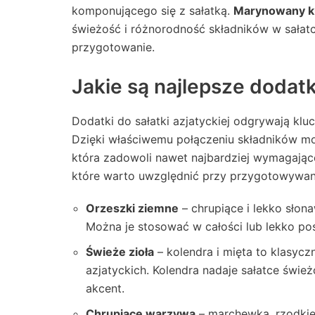
komponującego się z sałatką.
Marynowany k
świeżość i różnorodność składników w sałatc
przygotowanie.
Jakie są najlepsze dodatki
Dodatki do sałatki azjatyckiej odgrywają klu
Dzięki właściwemu połączeniu składników mo
która zadowoli nawet najbardziej wymagając
które warto uwzględnić przy przygotowywaniu
Orzeszki ziemne
– chrupiące i lekko słona
Można je stosować w całości lub lekko po
Świeże zioła
– kolendra i mięta to klasyc
azjatyckich. Kolendra nadaje sałatce świ
akcent.
Chrupiące warzywa
– marchewka, rzodkie