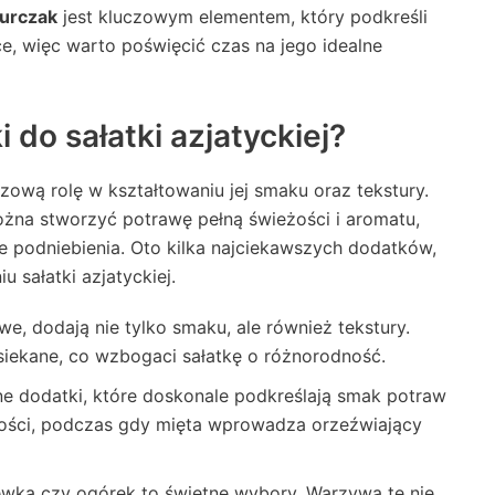
urczak
jest kluczowym elementem, który podkreśli
e, więc warto poświęcić czas na jego idealne
 do sałatki azjatyckiej?
czową rolę w kształtowaniu jej smaku oraz tekstury.
żna stworzyć potrawę pełną świeżości i aromatu,
e podniebienia. Oto kilka najciekawszych dodatków,
 sałatki azjatyckiej.
we, dodają nie tylko smaku, ale również tekstury.
siekane, co wzbogaci sałatkę o różnorodność.
zne dodatki, które doskonale podkreślają smak potraw
eżości, podczas gdy mięta wprowadza orzeźwiający
wka czy ogórek to świetne wybory. Warzywa te nie