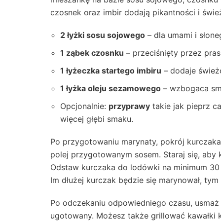
czosnek oraz imbir dodają pikantności i świ
2 łyżki sosu sojowego
– dla umami i słon
1 ząbek czosnku
– przeciśnięty przez pra
1 łyżeczka startego imbiru
– dodaje świeżo
1 łyżka oleju sezamowego
– wzbogaca sma
Opcjonalnie:
przyprawy
takie jak pieprz c
więcej głębi smaku.
Po przygotowaniu marynaty, pokrój kurczaka n
polej przygotowanym sosem. Staraj się, aby 
Odstaw kurczaka do lodówki na minimum 30 min
Im dłużej kurczak będzie się marynował, tym
Po odczekaniu odpowiedniego czasu, usmaż ku
ugotowany. Możesz także grillować kawałki 