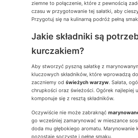
ziemne to połączenie, które z pewnością za
czasu w przygotowanie tej sałatki, aby ciesz
Przygotuj się na kulinarną podróż pełną sma
Jakie składniki są potrz
kurczakiem?
Aby stworzyć pyszną sałatkę z marynowanym 
kluczowych składników, które wprowadzą do 
zaczniemy od
świeżych warzyw
. Sałata, og
chrupkości oraz świeżości. Ogórek najlepiej u
komponuje się z resztą składników.
Oczywiście nie może zabraknąć
marynowane
go wcześniej zamarynować w mieszance sosu 
doda mu głębokiego aromatu. Marynowanie ku
pozostaje soczyste i pełne smaku.