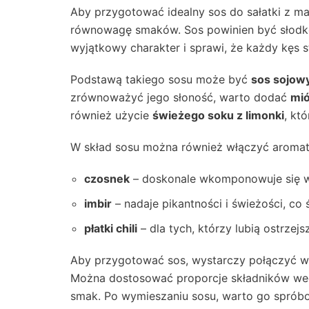
Aby przygotować idealny sos do sałatki z 
równowagę smaków. Sos powinien być słodko
wyjątkowy charakter i sprawi, że każdy kęs 
Podstawą takiego sosu może być
sos sojow
zrównoważyć jego słoność, warto dodać
mi
również użycie
świeżego soku z limonki
, kt
W skład sosu można również włączyć aromaty
czosnek
– doskonale wkomponowuje się w
imbir
– nadaje pikantności i świeżości, co
płatki chili
– dla tych, którzy lubią ostrzej
Aby przygotować sos, wystarczy połączyć ws
Można dostosować proporcje składników we
smak. Po wymieszaniu sosu, warto go spróbo