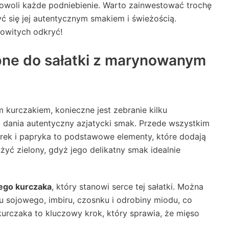
dowoli każde podniebienie. Warto zainwestować trochę
yć się jej autentycznym smakiem i świeżością.
kowitych odkryć!
ebne do sałatki z marynowanym
kurczakiem, konieczne jest zebranie kilku
dania autentyczny azjatycki smak. Przede wszystkim
órek i papryka to podstawowe elementy, które dodają
żyć zielony, gdyż jego delikatny smak idealnie
go kurczaka
, który stanowi serce tej sałatki. Można
sojowego, imbiru, czosnku i odrobiny miodu, co
rczaka to kluczowy krok, który sprawia, że mięso