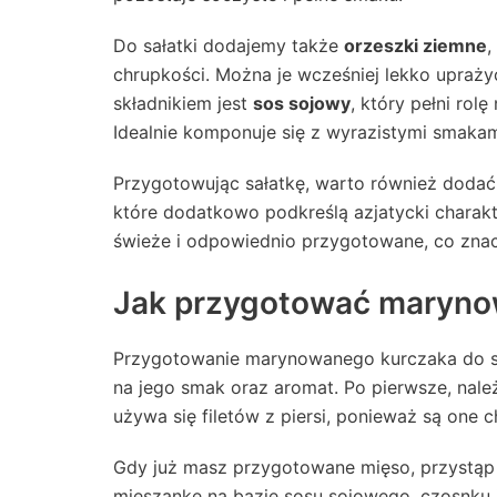
Do sałatki dodajemy także
orzeszki ziemne
,
chrupkości. Można je wcześniej lekko upraży
składnikiem jest
sos sojowy
, który pełni rolę
Idealnie komponuje się z wyrazistymi smakam
Przygotowując sałatkę, warto również dodać i
które dodatkowo podkreślą azjatycki charakte
świeże i odpowiednio przygotowane, co znacz
Jak przygotować marynow
Przygotowanie marynowanego kurczaka do sa
na jego smak oraz aromat. Po pierwsze, nale
używa się filetów z piersi, ponieważ są one c
Gdy już masz przygotowane mięso, przystą
mieszankę na bazie sosu sojowego, czosnku i