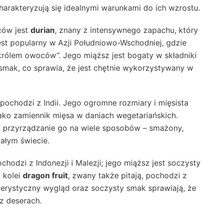
harakteryzują się idealnymi warunkami do ich wzrostu.
ców jest
durian
, znany z intensywnego zapachu, który
est popularny w Azji Południowo-Wschodniej, gdzie
królem owoców”. Jego miąższ jest bogaty w składniki
mak, co sprawia, że jest chętnie wykorzystywany w
 pochodzi z Indii. Jego ogromne rozmiary i mięsista
jako zamiennik mięsa w daniach wegetariańskich.
na przyrządzanie go na wiele sposobów – smażony,
ałym świecie.
ochodzi z Indonezji i Malezji; jego miąższ jest soczysty
Z kolei
dragon fruit
, zwany także pitają, pochodzi z
terystyczny wygląd oraz soczysty smak sprawiają, że
z deserach.