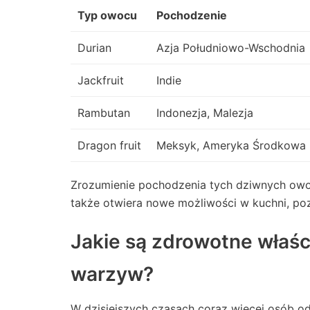
Typ owocu
Pochodzenie
Durian
Azja Południowo-Wschodnia
Jackfruit
Indie
Rambutan
Indonezja, Malezja
Dragon fruit
Meksyk, Ameryka Środkowa
Zrozumienie pochodzenia tych dziwnych owoc
także otwiera nowe możliwości w kuchni, po
Jakie są zdrowotne właś
warzyw?
W dzisiejszych czasach coraz więcej osób 