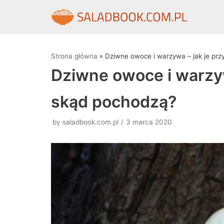
Skocz
do
treści
Strona główna
»
Dziwne owoce i warzywa – jak je prz
Dziwne owoce i warzywa
skąd pochodzą?
by
saladbook.com.pl
3 marca 2020