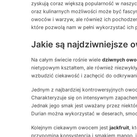
zyskują coraz większą popularność w naszyc
oraz kulinarnych możliwości może być fascy
owoców i warzyw, ale również ich pochodzen
które pozwolą nam w pełni wykorzystać ich 
Jakie są najdziwniejsze 
Na całym świecie rośnie wiele
dziwnych ow
nietypowym kształtem, ale również niezwykły
wzbudzić ciekawość i zachęcić do odkrywani
Jednym z najbardziej kontrowersyjnych owo
Charakteryzuje się on intensywnym zapachem
Jednak jego smak jest uważany przez niektór
Durian można wykorzystać w deserach, smoo
Kolejnym ciekawym owocem jest
jackfruit
, k
przypomina konsystencją i smakiem mango, je