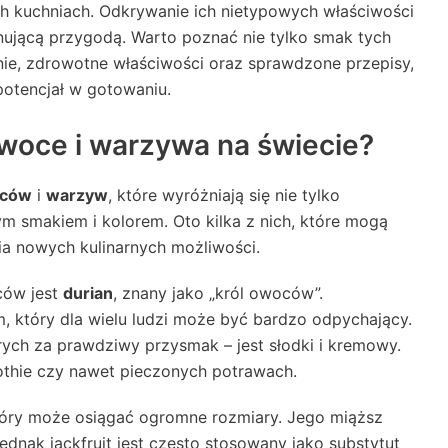
h kuchniach. Odkrywanie ich nietypowych właściwości
nującą przygodą. Warto poznać nie tylko smak tych
ie, zdrowotne właściwości oraz sprawdzone przepisy,
potencjał w gotowaniu.
owoce i warzywa na świecie?
oców
i
warzyw
, które wyróżniają się nie tylko
m smakiem i kolorem. Oto kilka z nich, które mogą
a nowych kulinarnych możliwości.
ców jest
durian
, znany jako „król owoców”.
, który dla wielu ludzi może być bardzo odpychający.
ych za prawdziwy przysmak – jest słodki i kremowy.
thie czy nawet pieczonych potrawach.
tóry może osiągać ogromne rozmiary. Jego miąższ
dnak jackfruit jest często stosowany jako substytut