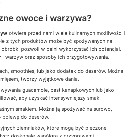
.
zne owoce i warzywa?
zyw
otwiera przed nami wiele kulinarnych możliwości i
le z tych produktów może być spożywanych na
obróbki pozwoli w pełni wykorzystać ich potencjał.
 i warzyw oraz sposoby ich przygotowywania.
ach, smoothies, lub jako dodatek do deserów. Można
 mięsem, tworzy wyjątkowe dania.
towywania guacamole, past kanapkowych lub jako
illować, aby uzyskać intensywniejszy smak.
kwaśnym smakiem. Można ją spożywać na surowo,
o polewę do deserów.
yjnych ziemniaków, które mogą być pieczone,
łodycz doskonale współgra z przyprawami.