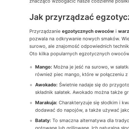
znacząco wzbogacić nasze codzienne posiłki
Jak przyrządzać egzotyc
Przyrządzanie
egzotycznych owoców
i
war
pozwala na odkrywanie nowych smaków. Wie
surowo, ale znajomość odpowiednich technik 
Oto kilka popularnych egzotycznych owoców
Mango:
Można je jeść na surowo, w sałatk
również piec mango, które w połączeniu z
Awokado:
Świetnie nadaje się do przygo
składnik sałatek. Awokado można także gr
Marakuja:
Charakteryzuje się słodkim i 
dodawać do napojów, a także używać jak
Bataty:
To smaczna alternatywa dla tradyc
gotowane lub grillowane. Ich naturalna s