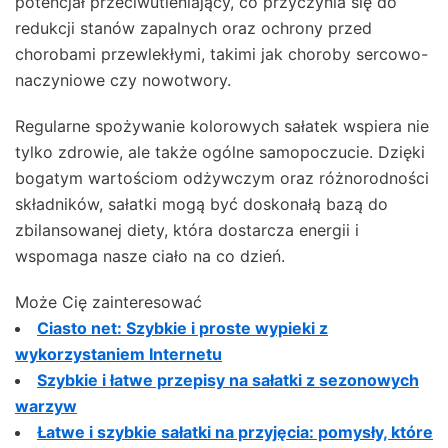
potencjał przeciwutleniający, co przyczynia się do
redukcji stanów zapalnych oraz ochrony przed
chorobami przewlekłymi, takimi jak choroby sercowo-
naczyniowe czy nowotwory.
Regularne spożywanie kolorowych sałatek wspiera nie
tylko zdrowie, ale także ogólne samopoczucie. Dzięki
bogatym wartościom odżywczym oraz różnorodności
składników, sałatki mogą być doskonałą bazą do
zbilansowanej diety, która dostarcza energii i
wspomaga nasze ciało na co dzień.
Może Cię zainteresować
Ciasto net: Szybkie i proste wypieki z
wykorzystaniem Internetu
Szybkie i łatwe przepisy na sałatki z sezonowych
warzyw
Łatwe i szybkie sałatki na przyjęcia: pomysły, które