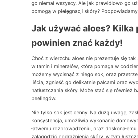
go niemal wszyscy. Ale jak prawidłowo go 
pomogą w pielęgnacji skóry? Podpowiadamy,
Jak używać aloes? Kilka p
powinien znać każdy!
Choć z wierzchu aloes nie prezentuje się tak 
witamin i minerałów, która pomaga w codzien
możemy wycisnąć z niego sok, oraz przetrzeć
liścia, zgnieść go delikatnie palcami oraz wy
natłuszczania skóry. Może stać się również
peelingów.
Nie tylko sok jest cenny. Na dużą uwagę, za
konsystencja, umożliwia wykonanie domowych
łatwemu rozprowadzeniu, oraz doskonałemu w
załagodzić podrażnienia skóry, w tym łuszczen