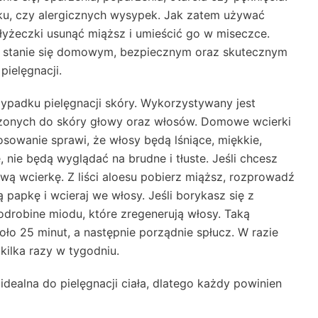
ku, czy alergicznych wysypek. Jak zatem używać
 łyżeczki usunąć miąższ i umieścić go w miseczce.
es stanie się domowym, bezpiecznym oraz skutecznym
ielęgnacji.
zypadku pielęgnacji skóry. Wykorzystywany jest
zonych do skóry głowy oraz włosów. Domowe wcierki
osowanie sprawi, że włosy będą lśniące, miękkie,
 nie będą wyglądać na brudne i tłuste. Jeśli chcesz
ą wcierkę. Z liści aloesu pobierz miąższ, rozprowadź
 papkę i wcieraj we włosy. Jeśli borykasz się z
odrobine miodu, które zregenerują włosy. Taką
ło 25 minut, a następnie porządnie spłucz. W razie
kilka razy w tygodniu.
idealna do pielęgnacji ciała, dlatego każdy powinien