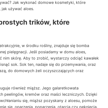
używać? Jak wykonać domowe kosmetyki, które
 jak używać aloes.
rostych trików, które
atrakcyjnie, w środku rośliny, znajduje się bomba
nej pielęgnacji. Jeśli posiadamy w domu aloes,
 nim skórę. Aby to zrobić, wystarczy odciąć kawałek
cisnąć sok. Sok ten, nadaje się do przemywania, oraz
 bazą, do domowych żeli oczyszczających oraz
sługuje również miąższ. Jego galaretkowata
 peelingów, kremów oraz maści leczniczych. Dzięki
chłanianiu się, miąższ pozyskany z aloesu, pomoże
ie się, oparzenia, poparzenia, otarcia czy pęknięcia.