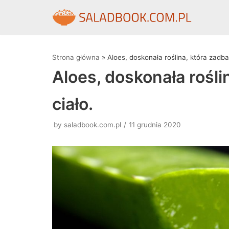
Skocz
do
treści
Strona główna
»
Aloes, doskonała roślina, która zadba
Aloes, doskonała rośli
ciało.
by
saladbook.com.pl
11 grudnia 2020