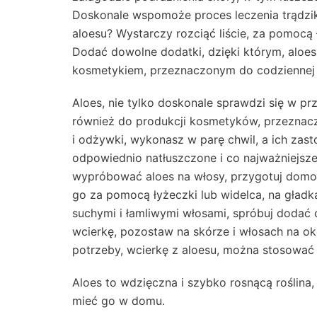
Doskonale wspomoże proces leczenia trądzi
aloesu? Wystarczy rozciąć liście, za pomocą
Dodać dowolne dodatki, dzięki którym, alo
kosmetykiem, przeznaczonym do codziennej p
Aloes, nie tylko doskonale sprawdzi się w pr
również do produkcji kosmetyków, przeznac
i odżywki, wykonasz w parę chwil, a ich zast
odpowiednio natłuszczone i co najważniejsze,
wypróbować aloes na włosy, przygotuj domow
go za pomocą łyżeczki lub widelca, na gładką
suchymi i łamliwymi włosami, spróbuj dodać 
wcierkę, pozostaw na skórze i włosach na oko
potrzeby, wcierkę z aloesu, można stosować 
Aloes to wdzięczna i szybko rosnącą roślina, 
mieć go w domu.