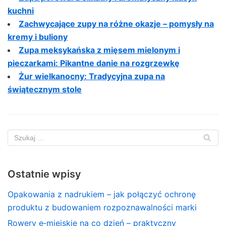
kuchni
Zachwycające zupy na różne okazje – pomysły na
kremy i buliony
Zupa meksykańska z mięsem mielonym i
pieczarkami: Pikantne danie na rozgrzewkę
Żur wielkanocny: Tradycyjna zupa na
świątecznym stole
Ostatnie wpisy
Opakowania z nadrukiem – jak połączyć ochronę
produktu z budowaniem rozpoznawalności marki
Rowery e‑miejskie na co dzień – praktyczny