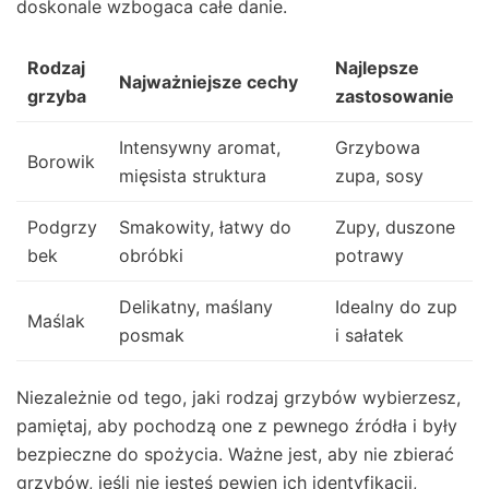
doskonale wzbogaca całe danie.
Rodzaj
Najlepsze
Najważniejsze cechy
grzyba
zastosowanie
Intensywny aromat,
Grzybowa
Borowik
mięsista struktura
zupa, sosy
Podgrzy
Smakowity, łatwy do
Zupy, duszone
bek
obróbki
potrawy
Delikatny, maślany
Idealny do zup
Maślak
posmak
i sałatek
Niezależnie od tego, jaki rodzaj grzybów wybierzesz,
pamiętaj, aby pochodzą one z pewnego źródła i były
bezpieczne do spożycia. Ważne jest, aby nie zbierać
grzybów, jeśli nie jesteś pewien ich identyfikacji,