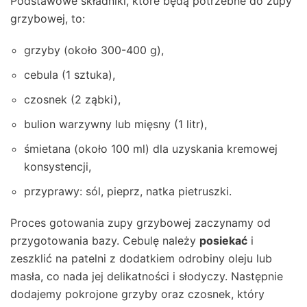
Podstawowe składniki, które będą potrzebne do zupy
grzybowej, to:
grzyby (około 300-400 g),
cebula (1 sztuka),
czosnek (2 ząbki),
bulion warzywny lub mięsny (1 litr),
śmietana (około 100 ml) dla uzyskania kremowej
konsystencji,
przyprawy: sól, pieprz, natka pietruszki.
Proces gotowania zupy grzybowej zaczynamy od
przygotowania bazy. Cebulę należy
posiekać
i
zeszklić na patelni z dodatkiem odrobiny oleju lub
masła, co nada jej delikatności i słodyczy. Następnie
dodajemy pokrojone grzyby oraz czosnek, który