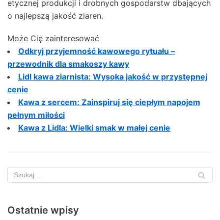
etycznej produkcji i drobnych gospodarstw dbających
o najlepszą jakość ziaren.
Może Cię zainteresować
Odkryj przyjemność kawowego rytuału –
przewodnik dla smakoszy kawy
Lidl kawa ziarnista: Wysoka jakość w przystępnej
cenie
Kawa z sercem: Zainspiruj się ciepłym napojem
pełnym miłości
Kawa z Lidla: Wielki smak w małej cenie
Ostatnie wpisy