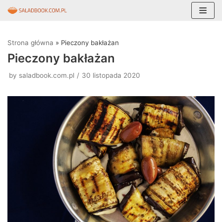
Skocz
do
Strona główna
»
Pieczony bakłażan
treści
Pieczony bakłażan
by
saladbook.com.pl
30 listopada 2020