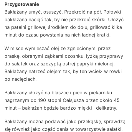
Przygotowanie
Bakłażany umyć, osuszyć. Przekroić na pół. Połówki
bakłażana naciąć tak, by nie przekroić skórki. Ułożyć
na patelni grillowej środkiem do dołu, grillować kilka
minut do czasu powstania na nich ładnej kratki.
W misce wymieszać olej ze zgniecionymi przez
praskę, obranymi ząbkami czosnku, łyżką przyprawy
do sałatek oraz szczyptą ostrej papryki mielonej.
Bakłażany natrzeć olejem tak, by ten wciekł w rowki
po nacięciach.
Bakłażany ułożyć na blaszce i piec w piekarniku
nagrzanym do 190 stopni Celsjusza przez około 45
minut – bakłażan będzie bardzo miękki i delikatny.
Bakłażany można podawać jako przekąskę, sprawdzą
się również jako część dania w towarzystwie sałatki,