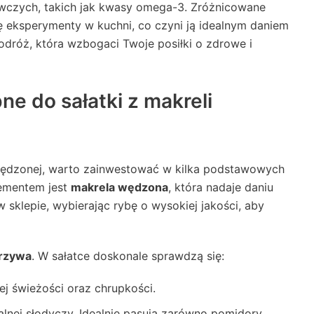
wczych, takich jak kwasy omega-3. Zróżnicowane
ię eksperymenty w kuchni, co czyni ją idealnym daniem
podróż, która wzbogaci Twoje posiłki o zdrowe i
ne do sałatki z makreli
wędzonej, warto zainwestować w kilka podstawowych
ementem jest
makrela wędzona
, która nadaje daniu
 sklepie, wybierając rybę o wysokiej jakości, aby
rzywa
. W sałatce doskonale sprawdzą się:
jej świeżości oraz chrupkości.
alnej słodyczy. Idealnie pasują zarówno pomidory