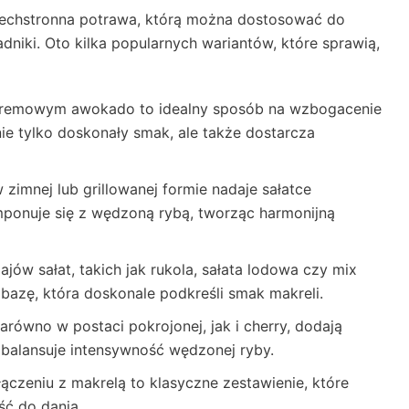
zechstronna potrawa, którą można dostosować do
niki. Oto kilka popularnych wariantów, które sprawią,
 kremowym awokado to idealny sposób na wzbogacenie
e tylko doskonały smak, ale także dostarcza
zimnej lub grillowanej formie nadaje sałatce
omponuje się z wędzoną rybą, tworząc harmonijną
ów sałat, takich jak rukola, sałata lodowa czy mix
 bazę, która doskonale podkreśli smak makreli.
równo w postaci pokrojonej, jak i cherry, dodają
e balansuje intensywność wędzonej ryby.
czeniu z makrelą to klasyczne zestawienie, które
ć do dania.