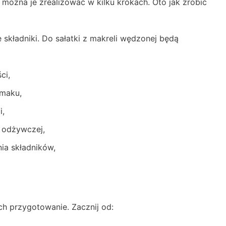
i można je zrealizować w kilku krokach. Oto jak zrobić
kładniki. Do sałatki z makreli wędzonej będą
ci,
smaku,
i,
i odżywczej,
nia składników,
ich przygotowanie. Zacznij od: