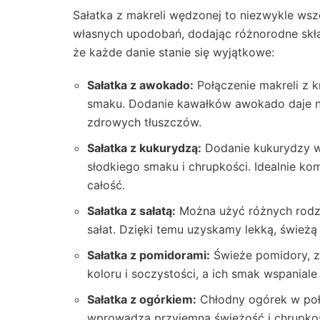
Sałatka z makreli wędzonej to niezwykle ws
własnych upodobań, dodając różnorodne skład
że każde danie stanie się wyjątkowe:
Sałatka z awokado:
Połączenie makreli z
smaku. Dodanie kawałków awokado daje ni
zdrowych tłuszczów.
Sałatka z kukurydzą:
Dodanie kukurydzy w 
słodkiego smaku i chrupkości. Idealnie k
całość.
Sałatka z sałatą:
Można użyć różnych rodzaj
sałat. Dzięki temu uzyskamy lekką, świeżą
Sałatka z pomidorami:
Świeże pomidory, za
koloru i soczystości, a ich smak wspanial
Sałatka z ogórkiem:
Chłodny ogórek w połą
wprowadza przyjemną świeżość i chrupkoś