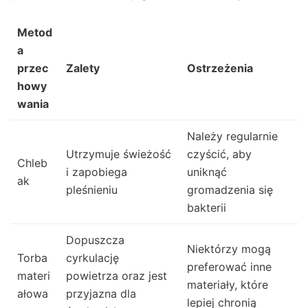
Metod
a
przec
Zalety
Ostrzeżenia
howy
wania
Należy regularnie
Utrzymuje świeżość
czyścić, aby
Chleb
i zapobiega
uniknąć
ak
pleśnieniu
gromadzenia się
bakterii
Dopuszcza
Niektórzy mogą
Torba
cyrkulację
preferować inne
materi
powietrza oraz jest
materiały, które
ałowa
przyjazna dla
lepiej chronią