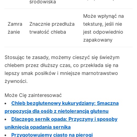
środowiska
Może wpłynąć na
Zamra
Znacznie przedłuża
teksturę, jeśli nie
żanie
trwałość chleba
jest odpowiednio
zapakowany
Stosując te zasady, możemy cieszyć się świeżym
chlebem przez dłuższy czas, co przekłada się na
lepszy smak posiłków i mniejsze marnotrawstwo
żywności.
Może Cię zainteresować
Chleb bezglutenowy kukurydziany: Smaczna
propozycja dla osób z nietolerancją glutenu
Dlaczego sernik opada: Przyczyny i sposoby
uniknięcia opadania sernika
Przygotowujemy ciasto na pierogi