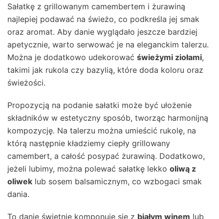
Sałatkę z grillowanym camembertem i żurawiną
najlepiej podawać na świeżo, co podkreśla jej smak
oraz aromat. Aby danie wyglądało jeszcze bardziej
apetycznie, warto serwować je na eleganckim talerzu.
Można je dodatkowo udekorować
świeżymi ziołami
,
takimi jak rukola czy bazylią, które doda koloru oraz
świeżości.
Propozycją na podanie sałatki może być ułożenie
składników w estetyczny sposób, tworząc harmonijną
kompozycję. Na talerzu można umieścić rukolę, na
którą następnie kładziemy ciepły grillowany
camembert, a całość posypać żurawiną. Dodatkowo,
jeżeli lubimy, można polewać sałatkę lekko
oliwą z
oliwek
lub sosem balsamicznym, co wzbogaci smak
dania.
To danie świetnie komponuje się z
białym winem
lub