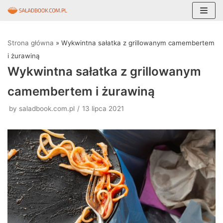
Skocz
do
Strona główna
»
Wykwintna sałatka z grillowanym camembertem
treści
i żurawiną
Wykwintna sałatka z grillowanym
camembertem i żurawiną
by
saladbook.com.pl
13 lipca 2021