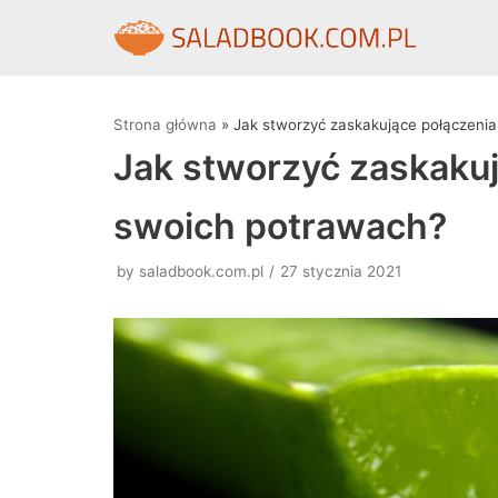
Skocz
do
treści
Strona główna
»
Jak stworzyć zaskakujące połączen
Jak stworzyć zaskaku
swoich potrawach?
by
saladbook.com.pl
27 stycznia 2021