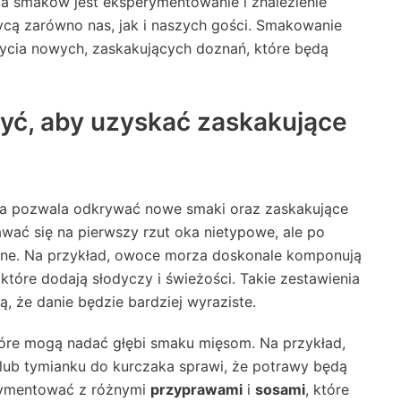
ia smaków jest eksperymentowanie i znalezienie
ycą zarówno nas, jak i naszych gości. Smakowanie
ycia nowych, zaskakujących doznań, które będą
czyć, aby uzyskać zaskakujące
óra pozwala odkrywać nowe smaki oraz zaskakujące
ać się na pierwszy rzut oka nietypowe, ale po
jne. Na przykład, owoce morza doskonale komponują
które dodają słodyczy i świeżości. Takie zestawienia
 że danie będzie bardziej wyraziste.
tóre mogą nadać głębi smaku mięsom. Na przykład,
 lub tymianku do kurczaka sprawi, że potrawy będą
rymentować z różnymi
przyprawami
i
sosami
, które