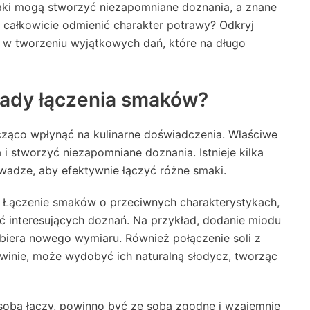
maki mogą stworzyć niezapomniane doznania, a znane
 całkowicie odmienić charakter potrawy? Odkryj
Ci w tworzeniu wyjątkowych dań, które na długo
sady łączenia smaków?
ząco wpłynąć na kulinarne doświadczenia. Właściwe
 stworzyć niezapomniane doznania. Istnieje kilka
adze, aby efektywnie łączyć różne smaki.
. Łączenie smaków o przeciwnych charakterystykach,
ć interesujących doznań. Na przykład, dodanie miodu
biera nowego wymiaru. Również połączenie soli z
winie, może wydobyć ich naturalną słodycz, tworząc
 sobą łączy, powinno być ze sobą zgodne i wzajemnie