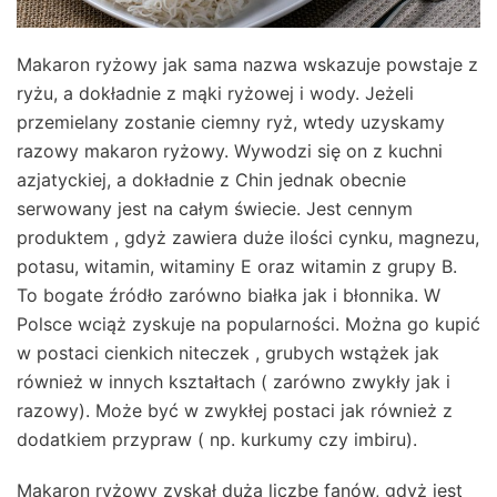
Makaron ryżowy jak sama nazwa wskazuje powstaje z
ryżu, a dokładnie z mąki ryżowej i wody. Jeżeli
przemielany zostanie ciemny ryż, wtedy uzyskamy
razowy makaron ryżowy. Wywodzi się on z kuchni
azjatyckiej, a dokładnie z Chin jednak obecnie
serwowany jest na całym świecie. Jest cennym
produktem , gdyż zawiera duże ilości cynku, magnezu,
potasu, witamin, witaminy E oraz witamin z grupy B.
To bogate źródło zarówno białka jak i błonnika. W
Polsce wciąż zyskuje na popularności. Można go kupić
w postaci cienkich niteczek , grubych wstążek jak
również w innych kształtach ( zarówno zwykły jak i
razowy). Może być w zwykłej postaci jak również z
dodatkiem przypraw ( np. kurkumy czy imbiru).
Makaron ryżowy zyskał dużą liczbę fanów, gdyż jest